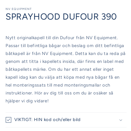
Öppna
mediet
1
NV EQUIPMENT
SPRAYHOOD DUFOUR 390
i
modalfönster
Nytt originalkapell till din Dufour från NV Equipment.
Passar till befintliga bågar och beslag om ditt befintliga
båtkapell är från NV Equipment. Detta kan du ta reda på
genom att titta i kapellets insida, där finns en label med
båtkapellets märke. Om du har ett annat eller inget
kapell idag kan du välja att köpa med nya bågar få en
hel monteringssats till med monteringsmallar och
instruktioner. Hör av dig till oss om du är osäker så
hjälper vi dig vidare!
VIKTIGT: HIN kod och/eller bild