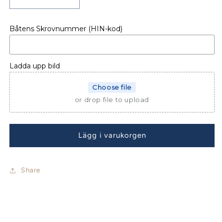
Minska
Öka
kvantitet
kvantitet
för
för
Båtens Skrovnummer (HIN-kod)
SPRAYHOOD
SPRAYHOOD
DUFOUR
DUFOUR
390
390
Ladda upp bild
Choose file
or drop file to upload
Lägg i varukorgen
Share