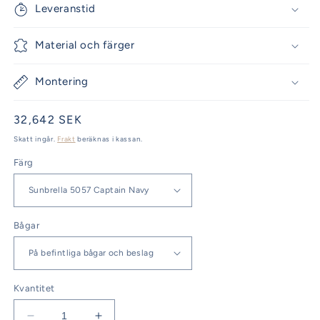
Leveranstid
Material och färger
Montering
Ordinarie
32,642 SEK
pris
Skatt ingår.
Frakt
beräknas i kassan.
Färg
Bågar
Kvantitet