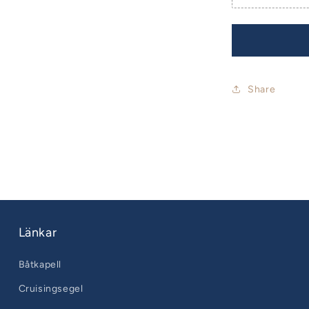
Share
Länkar
Båtkapell
Cruisingsegel