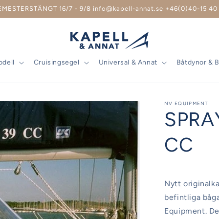
EMESTERSTÄNGT 16/7 - 9/8 info@kapell-annat.se +46(0)40-15 40 
odell
Cruisingsegel
Universal & Annat
Båtdynor & 
NV EQUIPMENT
SPRA
CC
Nytt originalka
befintliga båg
Equipment. Det