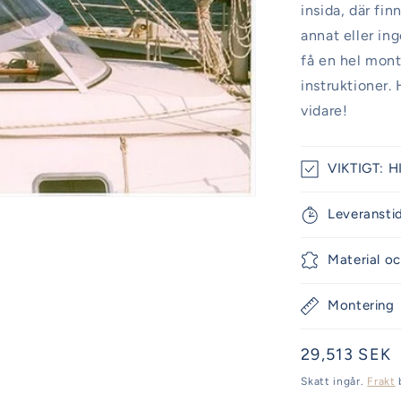
insida, där fi
annat eller in
få en hel mont
instruktioner. 
vidare!
VIKTIGT: HI
Leveransti
Material oc
Montering
Ordinarie
29,513 SEK
pris
Skatt ingår.
Frakt