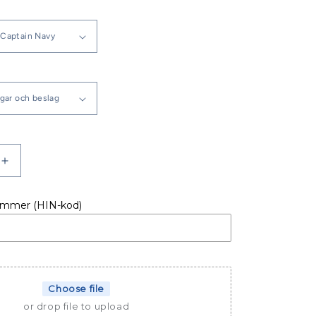
Öka
kvantitet
för
ummer (HIN-kod)
OD
SPRAYHOOD
DUFOUR
39
CC
Choose file
or drop file to upload