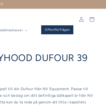
17
Logga
Varukorg
in
Offertförfrågan
Bäddmadrasser
YHOOD DUFOUR 39
pell till din Dufour från NV Equipment. Passar till
ar och beslag om ditt befintliga båtkapell är från NV
ta kan du ta reda på genom att titta i kapellets