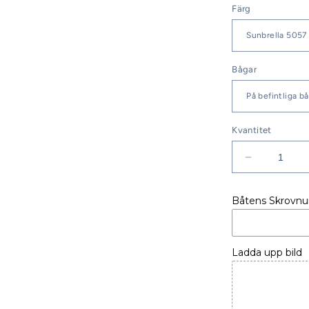
Färg
Bågar
Kvantitet
Minska
kvantitet
för
Båtens Skrovn
SPRAYHO
DUFOUR
39
CC
Ladda upp bild