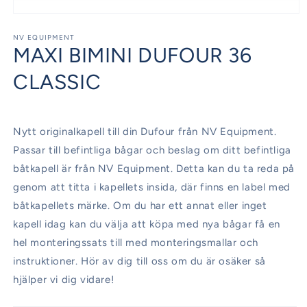
Öppna
mediet
1
NV EQUIPMENT
MAXI BIMINI DUFOUR 36
i
modalfönster
CLASSIC
Nytt originalkapell till din Dufour från NV Equipment.
Passar till befintliga bågar och beslag om ditt befintliga
båtkapell är från NV Equipment. Detta kan du ta reda på
genom att titta i kapellets insida, där finns en label med
båtkapellets märke. Om du har ett annat eller inget
kapell idag kan du välja att köpa med nya bågar få en
hel monteringssats till med monteringsmallar och
instruktioner. Hör av dig till oss om du är osäker så
hjälper vi dig vidare!