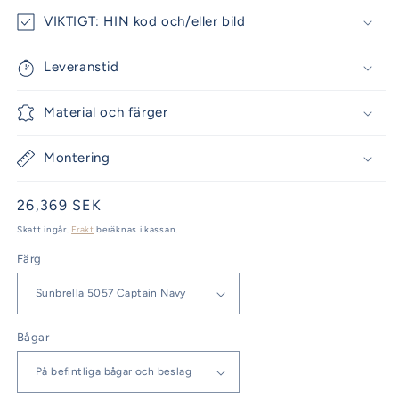
VIKTIGT: HIN kod och/eller bild
Leveranstid
Material och färger
Montering
Ordinarie
26,369 SEK
pris
Skatt ingår.
Frakt
beräknas i kassan.
Färg
Bågar