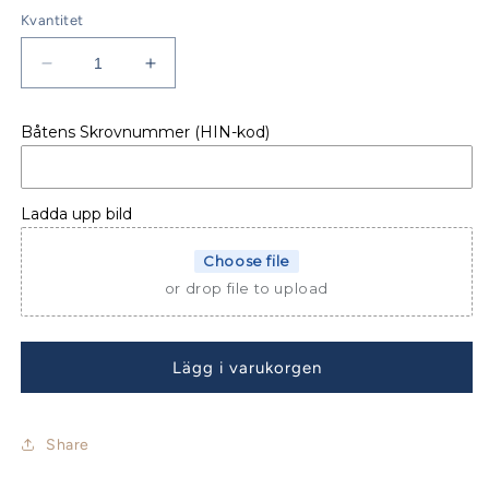
Kvantitet
Minska
Öka
kvantitet
kvantitet
för
för
Båtens Skrovnummer (HIN-kod)
MAXI
MAXI
BIMINI
BIMINI
DUFOUR
DUFOUR
36
36
Ladda upp bild
CLASSIC
CLASSIC
Choose file
or drop file to upload
Lägg i varukorgen
Share