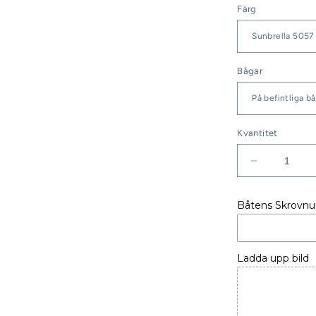
Färg
Bågar
Kvantitet
Minska
kvantitet
för
Båtens Skrovn
SPRAYHO
DUFOUR
34
E
Ladda upp bild
PERFORM