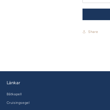
Share
Länkar
Båtkapell
Cruisingsegel