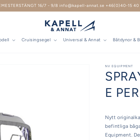
EMESTERSTÄNGT 16/7 - 9/8 info@kapell-annat.se +46(0)40-15 40 
odell
Cruisingsegel
Universal & Annat
Båtdynor & 
NV EQUIPMENT
SPRA
E PE
Nytt originalka
befintliga båg
Equipment. Det