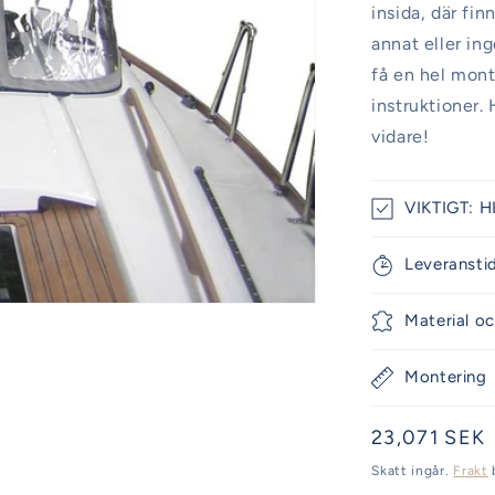
insida, där fi
annat eller in
få en hel mont
instruktioner. 
vidare!
VIKTIGT: HI
Leveransti
Material oc
Montering
Ordinarie
23,071 SEK
pris
Skatt ingår.
Frakt