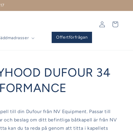
17
Logga
Varukorg
in
Offertförfrågan
Bäddmadrasser
YHOOD DUFOUR 34
RFORMANCE
pell till din Dufour från NV Equipment. Passar till
ar och beslag om ditt befintliga båtkapell är från NV
ta kan du ta reda på genom att titta i kapellets