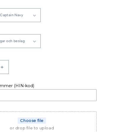
Öka
kvantitet
för
ummer (HIN-kod)
OD
SPRAYHOOD
DUFOUR
34
E
ANCE
PERFORMANCE
Choose file
or drop file to upload