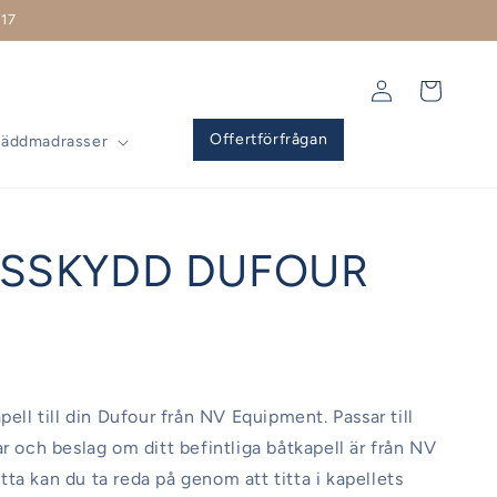
17
Logga
Varukorg
in
Offertförfrågan
Bäddmadrasser
SSKYDD DUFOUR
pell till din Dufour från NV Equipment. Passar till
ar och beslag om ditt befintliga båtkapell är från NV
ta kan du ta reda på genom att titta i kapellets