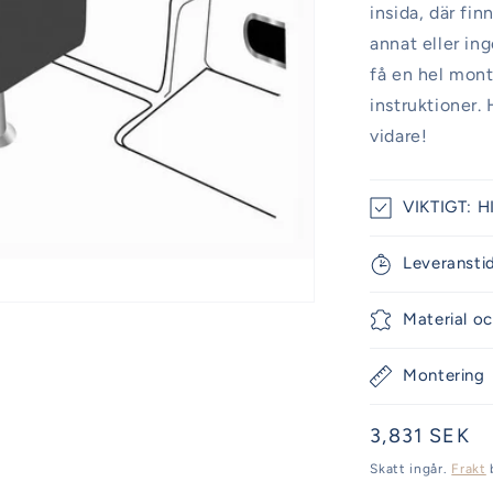
insida, där fi
annat eller in
få en hel mont
instruktioner. 
vidare!
VIKTIGT: HI
Leveransti
Material oc
Montering
Ordinarie
3,831 SEK
pris
Skatt ingår.
Frakt