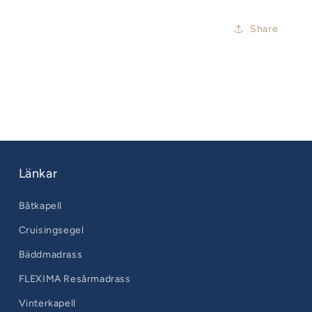
Share
Länkar
Båtkapell
Cruisingsegel
Bäddmadrass
FLEXIMA Resårmadrass
Vinterkapell