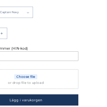
Öka
kvantitet
för
ummer (HIN-kod)
YDD
BORDSSKYDD
DUFOUR
310
Choose file
or drop file to upload
Lägg i varukorgen