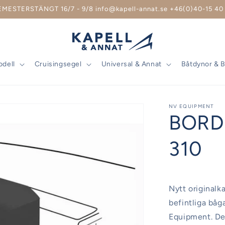
EMESTERSTÄNGT 16/7 - 9/8 info@kapell-annat.se +46(0)40-15 40 
odell
Cruisingsegel
Universal & Annat
Båtdynor & 
NV EQUIPMENT
BORD
310
Nytt originalka
befintliga båg
Equipment. Det