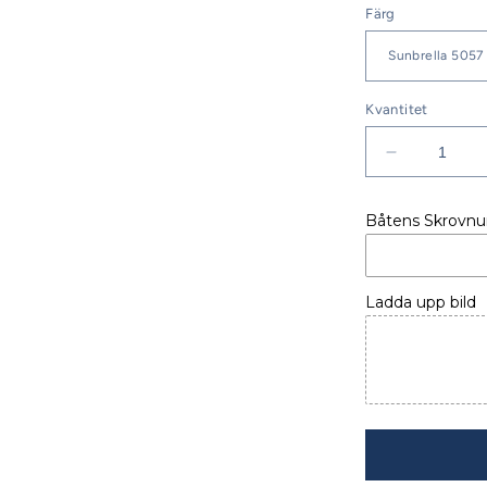
Färg
Kvantitet
Minska
kvantitet
för
Båtens Skrovn
BORDSSK
DUFOUR
310
Ladda upp bild