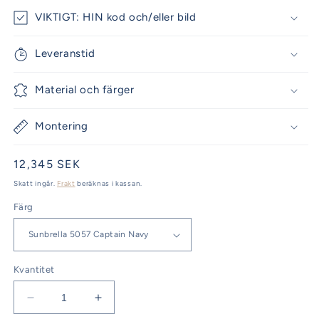
VIKTIGT: HIN kod och/eller bild
Leveranstid
Material och färger
Montering
Ordinarie
12,345 SEK
pris
Skatt ingår.
Frakt
beräknas i kassan.
Färg
Kvantitet
Minska
Öka
kvantitet
kvantitet