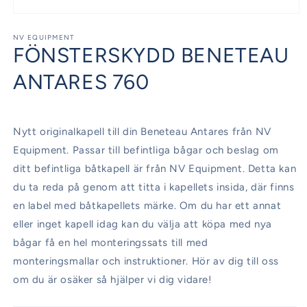
Öppna
mediet
1
NV EQUIPMENT
FÖNSTERSKYDD BENETEAU
i
modalfönster
ANTARES 760
Nytt originalkapell till din Beneteau Antares från NV
Equipment. Passar till befintliga bågar och beslag om
ditt befintliga båtkapell är från NV Equipment. Detta kan
du ta reda på genom att titta i kapellets insida, där finns
en label med båtkapellets märke. Om du har ett annat
eller inget kapell idag kan du välja att köpa med nya
bågar få en hel monteringssats till med
monteringsmallar och instruktioner. Hör av dig till oss
om du är osäker så hjälper vi dig vidare!