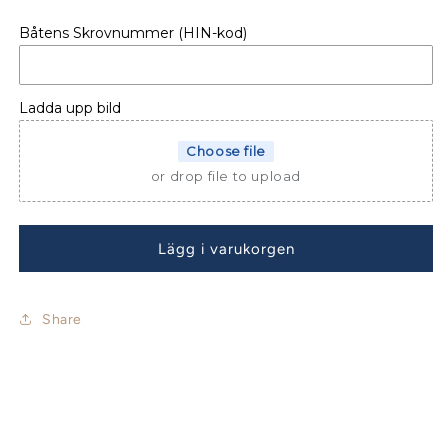
för
för
Båtens Skrovnummer (HIN-kod)
FÖNSTERSKYDD
FÖNSTERSKYDD
BENETEAU
BENETEAU
ANTARES
ANTARES
760
760
Ladda upp bild
Choose file
or drop file to upload
Lägg i varukorgen
Share