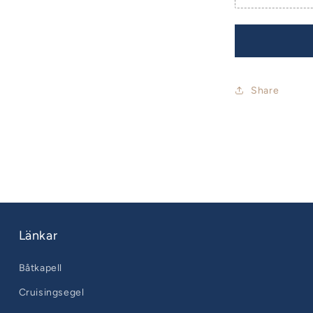
Share
Länkar
Båtkapell
Cruisingsegel