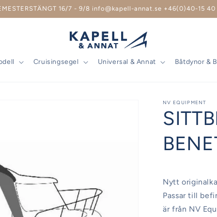
EMESTERSTÄNGT 16/7 - 9/8 info@kapell-annat.se +46(0)40-15 40 
odell
Cruisingsegel
Universal & Annat
Båtdynor & 
NV EQUIPMENT
SITT
BENE
Nytt originalk
Passar till bef
är från NV Equ