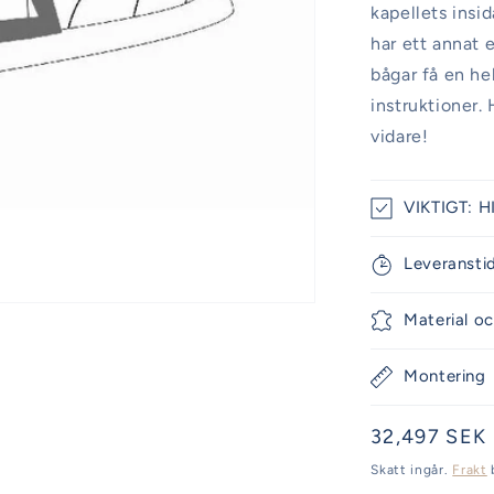
kapellets insi
har ett annat 
bågar få en he
instruktioner. 
vidare!
VIKTIGT: HI
Leveransti
Material oc
Montering
Ordinarie
32,497 SEK
pris
Skatt ingår.
Frakt