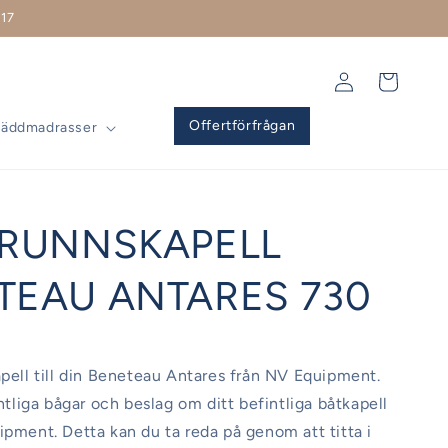
17
Logga
Varukorg
in
Offertförfrågan
Bäddmadrasser
BRUNNSKAPELL
TEAU ANTARES 730
apell till din Beneteau Antares från NV Equipment.
intliga bågar och beslag om ditt befintliga båtkapell
ipment. Detta kan du ta reda på genom att titta i