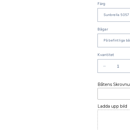
Färg
Bågar
Kvantitet
Minska
kvantitet
för
Båtens Skrovn
SITTBRU
BENETEA
ANTARES
730
Ladda upp bild