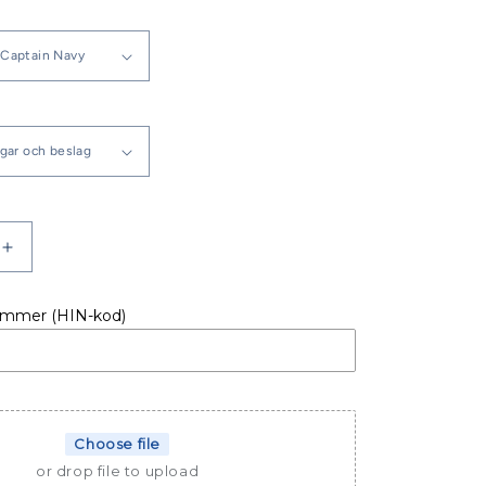
Öka
kvantitet
för
ummer (HIN-kod)
NNSKAPELL
SITTBRUNNSKAPELL
U
BENETEAU
ANTARES
730
Choose file
or drop file to upload