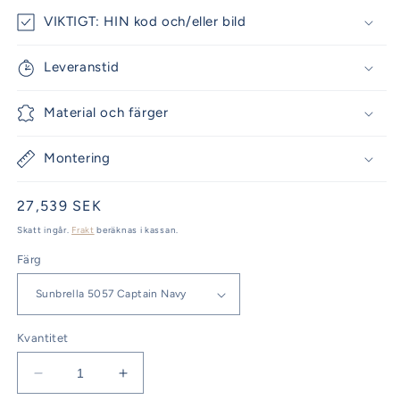
VIKTIGT: HIN kod och/eller bild
Leveranstid
Material och färger
Montering
Ordinarie
27,539 SEK
pris
Skatt ingår.
Frakt
beräknas i kassan.
Färg
Kvantitet
Minska
Öka
kvantitet
kvantitet