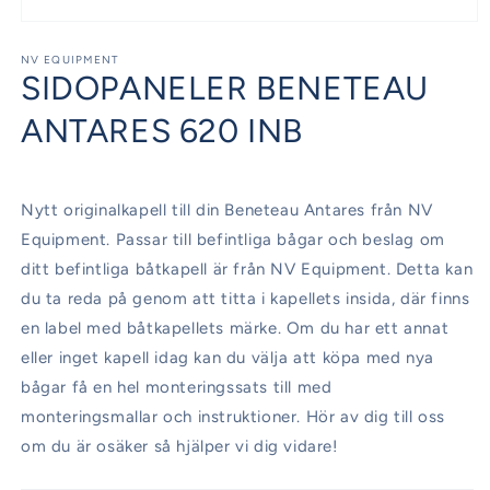
Öppna
mediet
1
NV EQUIPMENT
SIDOPANELER BENETEAU
i
modalfönster
ANTARES 620 INB
Nytt originalkapell till din Beneteau Antares från NV
Equipment. Passar till befintliga bågar och beslag om
ditt befintliga båtkapell är från NV Equipment. Detta kan
du ta reda på genom att titta i kapellets insida, där finns
en label med båtkapellets märke. Om du har ett annat
eller inget kapell idag kan du välja att köpa med nya
bågar få en hel monteringssats till med
monteringsmallar och instruktioner. Hör av dig till oss
om du är osäker så hjälper vi dig vidare!