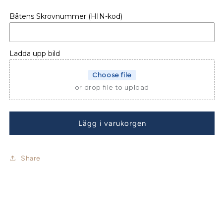
för
för
Båtens Skrovnummer (HIN-kod)
SIDOPANELER
SIDOPANELER
BENETEAU
BENETEAU
ANTARES
ANTARES
620
620
Ladda upp bild
INB
INB
Choose file
or drop file to upload
Lägg i varukorgen
Share