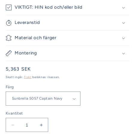
VIKTIGT: HIN kod och/eller bild
Leveranstid
Material och färger
Montering
Ordinarie
5,363 SEK
pris
Skatt ingår.
Frakt
beräknas i kassan.
Färg
Kvantitet
Minska
Öka
kvantitet
kvantitet