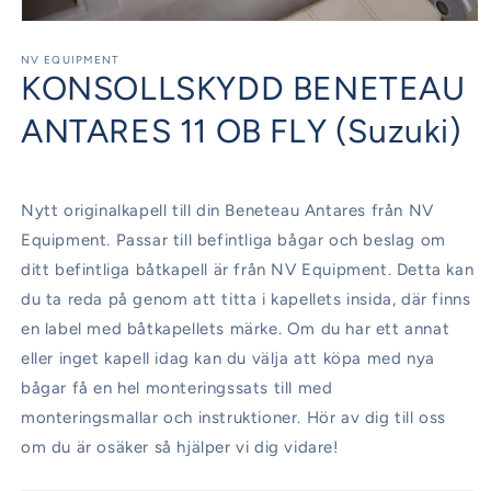
Öppna
mediet
1
NV EQUIPMENT
KONSOLLSKYDD BENETEAU
i
modalfönster
ANTARES 11 OB FLY (Suzuki)
Nytt originalkapell till din Beneteau Antares från NV
Equipment. Passar till befintliga bågar och beslag om
ditt befintliga båtkapell är från NV Equipment. Detta kan
du ta reda på genom att titta i kapellets insida, där finns
en label med båtkapellets märke. Om du har ett annat
eller inget kapell idag kan du välja att köpa med nya
bågar få en hel monteringssats till med
monteringsmallar och instruktioner. Hör av dig till oss
om du är osäker så hjälper vi dig vidare!