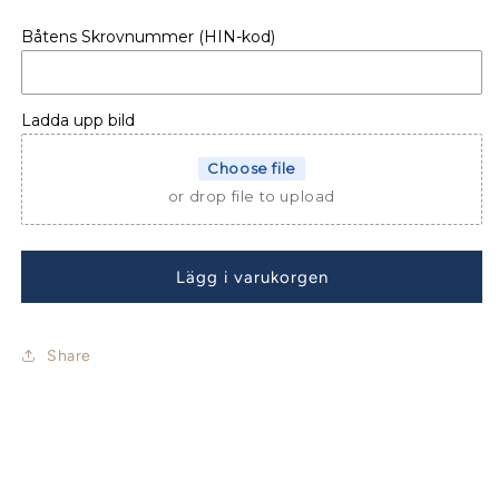
för
för
Båtens Skrovnummer (HIN-kod)
KONSOLLSKYDD
KONSOLLSKYDD
BENETEAU
BENETEAU
ANTARES
ANTARES
11
11
Ladda upp bild
OB
OB
FLY
FLY
Choose file
(Suzuki)
(Suzuki)
or drop file to upload
Lägg i varukorgen
Share