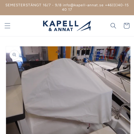
vidare
SEMESTERSTÄNGT 16/7 - 9/8 info@kapell-annat.se +46(0)40-15
till
40 17
innehåll
Varukor
 vidare till
roduktinformation