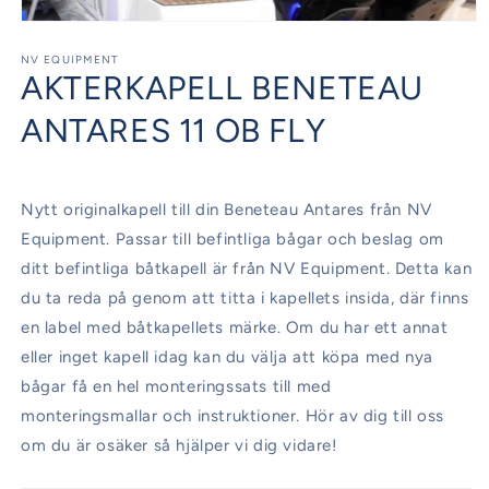
Öppna
mediet
1
NV EQUIPMENT
AKTERKAPELL BENETEAU
i
modalfönster
ANTARES 11 OB FLY
Nytt originalkapell till din Beneteau Antares från NV
Equipment. Passar till befintliga bågar och beslag om
ditt befintliga båtkapell är från NV Equipment. Detta kan
du ta reda på genom att titta i kapellets insida, där finns
en label med båtkapellets märke. Om du har ett annat
eller inget kapell idag kan du välja att köpa med nya
bågar få en hel monteringssats till med
monteringsmallar och instruktioner. Hör av dig till oss
om du är osäker så hjälper vi dig vidare!