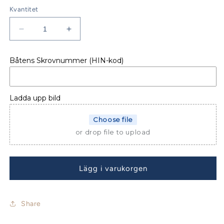
Kvantitet
Minska
Öka
kvantitet
kvantitet
för
för
Båtens Skrovnummer (HIN-kod)
AKTERKAPELL
AKTERKAPELL
BENETEAU
BENETEAU
ANTARES
ANTARES
11
11
Ladda upp bild
OB
OB
FLY
FLY
Choose file
or drop file to upload
Lägg i varukorgen
Share