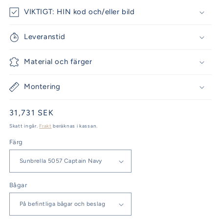
VIKTIGT: HIN kod och/eller bild
Leveranstid
Material och färger
Montering
Ordinarie
31,731 SEK
pris
Skatt ingår.
Frakt
beräknas i kassan.
Färg
Bågar