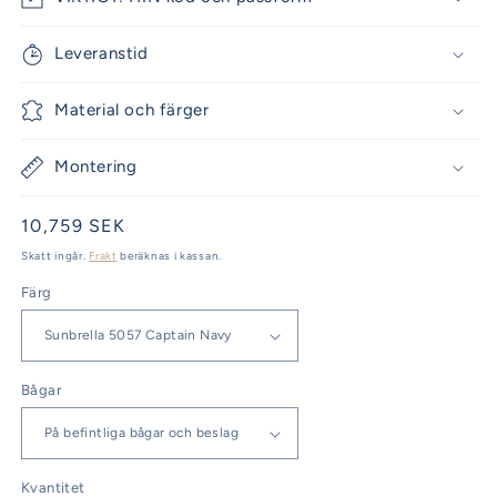
Leveranstid
Material och färger
Montering
Ordinarie
10,759 SEK
pris
Skatt ingår.
Frakt
beräknas i kassan.
Färg
Bågar
Kvantitet