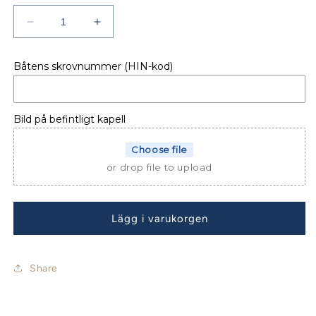
Minska
Öka
kvantitet
kvantitet
för
för
Båtens skrovnummer (HIN-kod)
BÅTKAPELL
BÅTKAPELL
BELLA
BELLA
685
685
HT
HT
Bild på befintligt kapell
små
små
rutor
rutor
Choose file
or drop file to upload
Lägg i varukorgen
Share