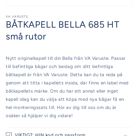
Öppna
mediet
1
VA VARUSTE
BÅTKAPELL BELLA 685 HT
i
modalfönster
små rutor
Nytt originalkapell till din Bella från VA Varuste. Passar
till befintliga bågar och beslag om ditt befintliga
båtkapell är från VA Varuste. Detta kan du ta reda på
genom att titta i kapellets insida, där finns en label med
båtkapellets märke. Om du har ett annat eller inget
kapell idag kan du välja att köpa med nya bågar få en
hel monteringssats till. Hör av dig till oss om du är
osäker så hjälper vi dig vidare!
VIKTIGT: HIN kod och passform