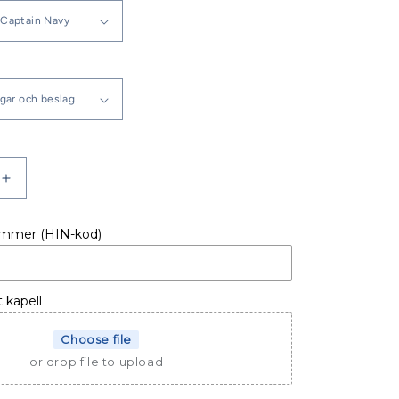
Öka
kvantitet
för
ummer (HIN-kod)
LL
BÅTKAPELL
BELLA
620
HT
t kapell
-03
Choose file
or drop file to upload