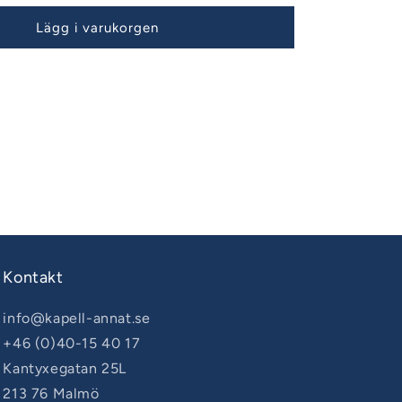
Lägg i varukorgen
Kontakt
info@kapell-annat.se
+46 (0)40-15 40 17
Kantyxegatan 25L
213 76 Malmö