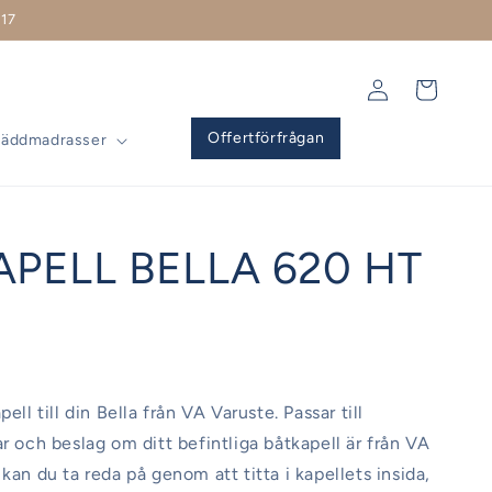
17
Logga
Varukorg
in
Offertförfrågan
Bäddmadrasser
APELL BELLA 620 HT
pell till din Bella från VA Varuste. Passar till
ar och beslag om ditt befintliga båtkapell är från VA
kan du ta reda på genom att titta i kapellets insida,