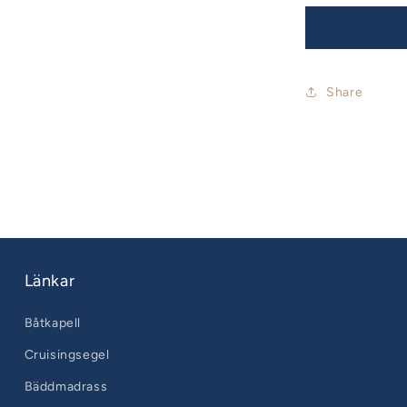
Share
Länkar
Båtkapell
Cruisingsegel
Bäddmadrass