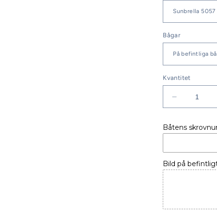
Bågar
Kvantitet
Minska
kvantitet
för
Båtens skrovn
BÅTKAPE
BELLA
620
HT
Bild på befintlig
-03