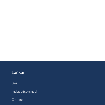
Länkar
Sök
Industrisömnad
Om oss