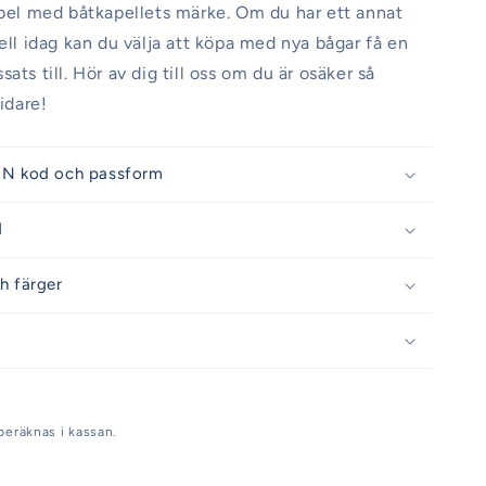
abel med båtkapellets märke. Om du har ett annat
pell idag kan du välja att köpa med nya bågar få en
ats till. Hör av dig till oss om du är osäker så
vidare!
IN kod och passform
d
h färger
beräknas i kassan.