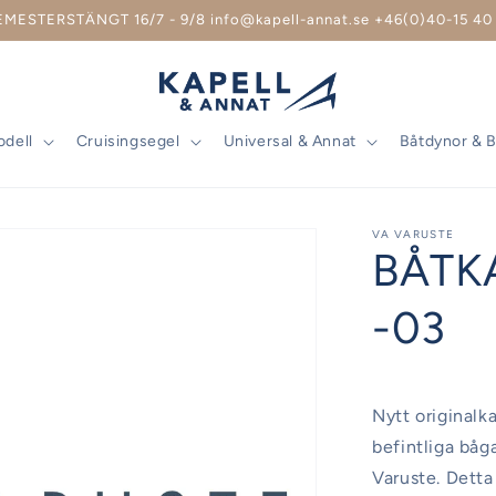
EMESTERSTÄNGT 16/7 - 9/8 info@kapell-annat.se +46(0)40-15 40 
odell
Cruisingsegel
Universal & Annat
Båtdynor & 
VA VARUSTE
BÅTK
-03
Nytt originalka
befintliga båg
Varuste. Detta 