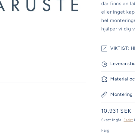
där finns en l
eller inget ka
hel monteringss
hjälper vi dig 
VIKTIGT: H
Leveransti
Material oc
Montering
Ordinarie
10,931 SEK
pris
Skatt ingår.
Frakt
Färg