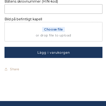
Båtens skrovnummer (HIN-kod)
PULPETÖVERDRAG
PULPETÖVERDRAG
BELLA
BELLA
525
525
R
R
Bild på befintligt kapell
Choose file
or drop file to upload
Lägg i varukorgen
Share