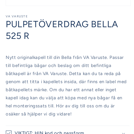
Öppna
mediet
1
VA VARUSTE
PULPETÖVERDRAG BELLA
i
modalfönster
525 R
Nytt originalkapell till din Bella från VA Varuste. Passar
till befintliga bågar och beslag om ditt befintliga
båtkapell är från VA Varuste. Detta kan du ta reda på
genom att titta i kapellets insida, där finns en label med
båtkapellets märke. Om du har ett annat eller inget
kapell idag kan du välja att köpa med nya bågar få en
hel monteringssats till. Hör av dig till oss om du är
osäker så hjälper vi dig vidare!
VIKTIGT: HIN kod och passform