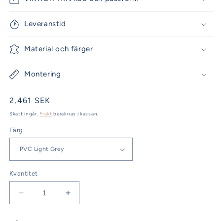
Leveranstid
Material och färger
Montering
Ordinarie
2,461 SEK
pris
Skatt ingår.
Frakt
beräknas i kassan.
Färg
Kvantitet
Minska
Öka
kvantitet
kvantitet
för
för