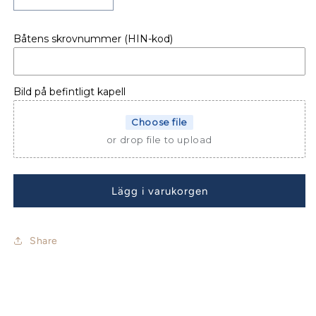
Minska
Öka
kvantitet
kvantitet
för
för
Båtens skrovnummer (HIN-kod)
AKTERKAPELL
AKTERKAPELL
BELLA
BELLA
445
445
R
R
Bild på befintligt kapell
Choose file
or drop file to upload
Lägg i varukorgen
Share