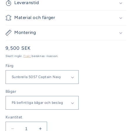
Leveranstid
Material och färger
Montering
Ordinarie
9,500 SEK
pris
Skatt ingår.
Frakt
beräknas i kassan.
Färg
Bågar
Kvantitet