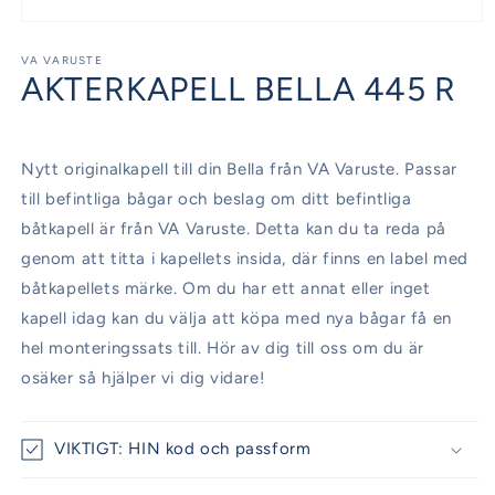
Öppna
mediet
1
VA VARUSTE
AKTERKAPELL BELLA 445 R
i
modalfönster
Nytt originalkapell till din Bella från VA Varuste. Passar
till befintliga bågar och beslag om ditt befintliga
båtkapell är från VA Varuste. Detta kan du ta reda på
genom att titta i kapellets insida, där finns en label med
båtkapellets märke. Om du har ett annat eller inget
kapell idag kan du välja att köpa med nya bågar få en
hel monteringssats till. Hör av dig till oss om du är
osäker så hjälper vi dig vidare!
VIKTIGT: HIN kod och passform