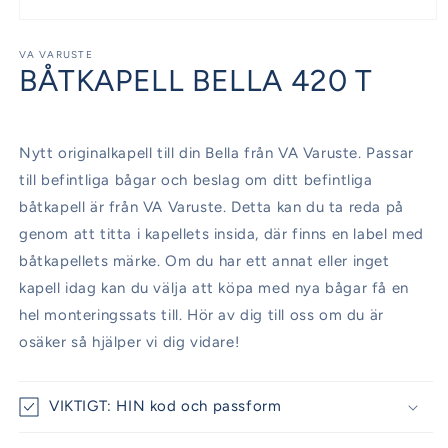
Öppna
mediet
1
VA VARUSTE
BÅTKAPELL BELLA 420 T
i
modalfönster
Nytt originalkapell till din Bella från VA Varuste. Passar
till befintliga bågar och beslag om ditt befintliga
båtkapell är från VA Varuste. Detta kan du ta reda på
genom att titta i kapellets insida, där finns en label med
båtkapellets märke. Om du har ett annat eller inget
kapell idag kan du välja att köpa med nya bågar få en
hel monteringssats till. Hör av dig till oss om du är
osäker så hjälper vi dig vidare!
VIKTIGT: HIN kod och passform