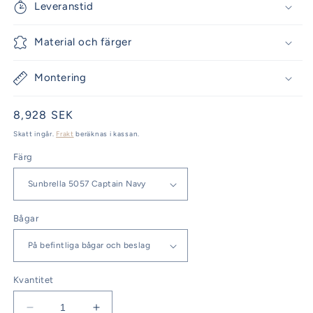
Leveranstid
Material och färger
Montering
Ordinarie
8,928 SEK
pris
Skatt ingår.
Frakt
beräknas i kassan.
Färg
Bågar
Kvantitet