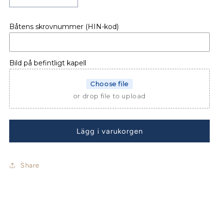
Minska
Öka
kvantitet
kvantitet
för
för
Båtens skrovnummer (HIN-kod)
BÅTKAPELL
BÅTKAPELL
BELLA
BELLA
420
420
T
T
Bild på befintligt kapell
Choose file
or drop file to upload
Lägg i varukorgen
Share