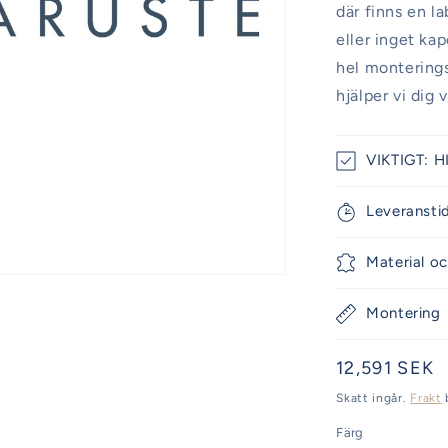
där finns en l
eller inget ka
hel monteringss
hjälper vi dig 
VIKTIGT: H
Leveransti
Material oc
Montering
Ordinarie
12,591 SEK
pris
Skatt ingår.
Frakt
Färg