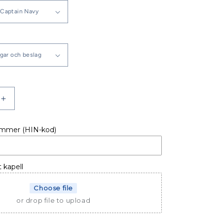
Öka
kvantitet
för
ummer (HIN-kod)
LL
BÅTKAPELL
R
AQUADOR
26
HT
t kapell
97-
02
Choose file
or drop file to upload