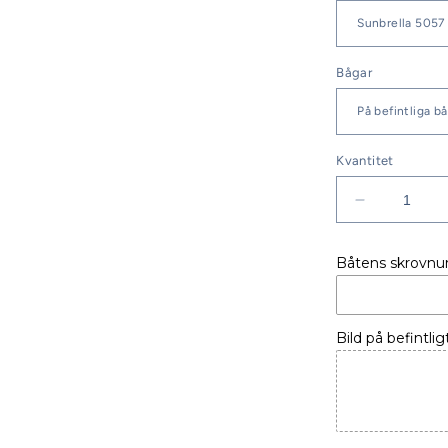
Bågar
Kvantitet
Minska
kvantitet
för
Båtens skrovn
BÅTKAPE
AQUADO
26
HT
Bild på befintlig
97-
02