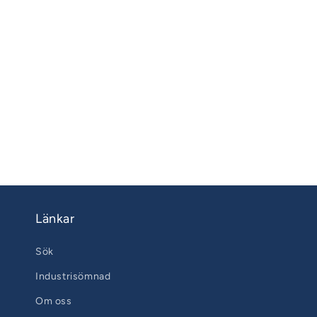
Länkar
Sök
Industrisömnad
Om oss