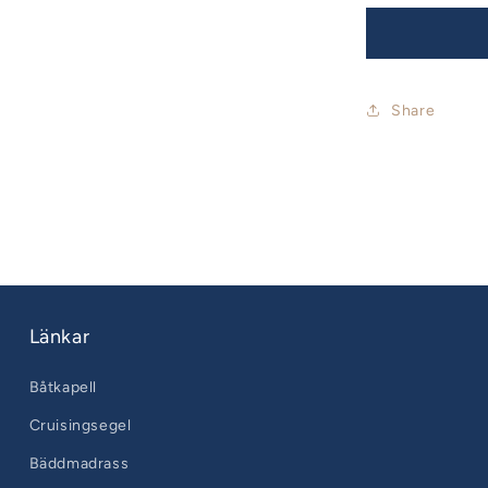
Share
Länkar
Båtkapell
Cruisingsegel
Bäddmadrass