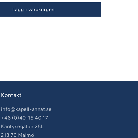
Lägg i varukorgen
Kontakt
info@kapell-annat.se
+46 (0)40-15 40 17
Kantyxegatan 25L
213 76 Malmö