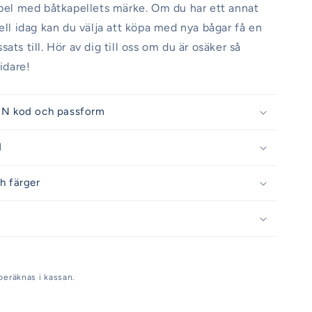
abel med båtkapellets märke. Om du har ett annat
pell idag kan du välja att köpa med nya bågar få en
ats till. Hör av dig till oss om du är osäker så
vidare!
IN kod och passform
d
h färger
beräknas i kassan.