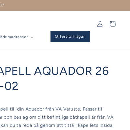
17
Logga
Varukorg
in
Offertförfrågan
Bäddmadrasser
APELL AQUADOR 26
-02
pell till din Aquador från VA Varuste. Passar till
ar och beslag om ditt befintliga båtkapell är från VA
kan du ta reda på genom att titta i kapellets insida,