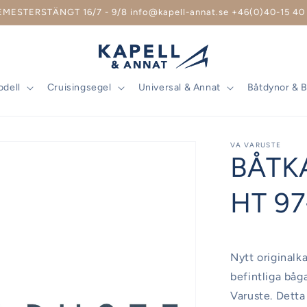
EMESTERSTÄNGT 16/7 - 9/8 info@kapell-annat.se +46(0)40-15 40 
odell
Cruisingsegel
Universal & Annat
Båtdynor & 
VA VARUSTE
BÅTK
HT 97
Nytt originalka
befintliga båg
Varuste. Detta 