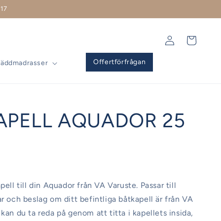
17
Logga
Varukorg
in
Offertförfrågan
Bäddmadrasser
APELL AQUADOR 25
pell till din Aquador från VA Varuste. Passar till
ar och beslag om ditt befintliga båtkapell är från VA
kan du ta reda på genom att titta i kapellets insida,