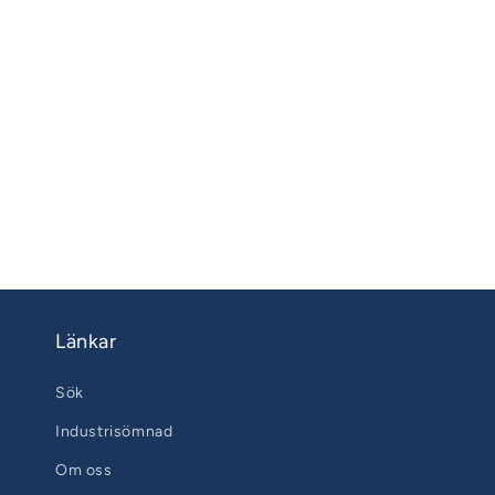
Länkar
Sök
Industrisömnad
Om oss