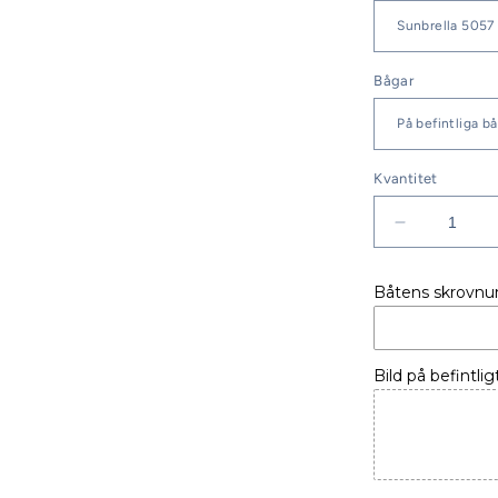
Bågar
Kvantitet
Minska
kvantitet
för
Båtens skrovn
BÅTKAPE
AQUADO
25
WAe
Bild på befintlig