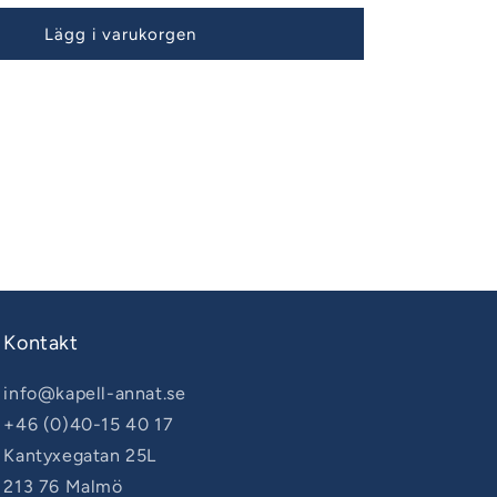
Lägg i varukorgen
Kontakt
info@kapell-annat.se
+46 (0)40-15 40 17
Kantyxegatan 25L
213 76 Malmö