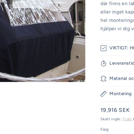
där finns en l
eller inget ka
hel monteringss
hjälper vi dig 
VIKTIGT: H
Leveransti
Material oc
Montering
Ordinarie
19,916 SEK
pris
Skatt ingår.
Frakt
Färg