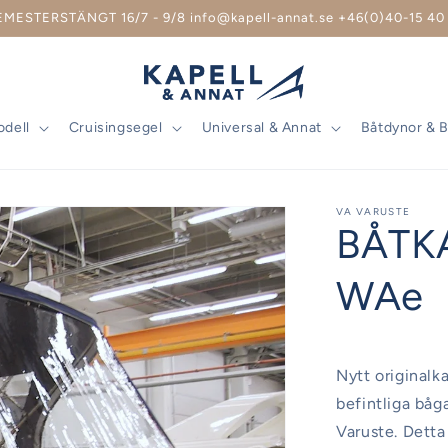
EMESTERSTÄNGT 16/7 - 9/8 info@kapell-annat.se +46(0)40-15 40 
odell
Cruisingsegel
Universal & Annat
Båtdynor & 
VA VARUSTE
BÅTK
WAe
Nytt originalka
befintliga båg
Varuste. Detta 