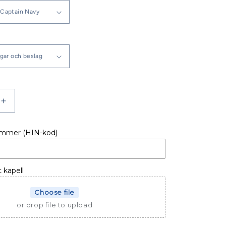
Öka
kvantitet
för
ummer (HIN-kod)
LL
BÅTKAPELL
R
AQUADOR
25
WAe
t kapell
Choose file
or drop file to upload