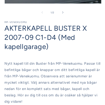
Öppna
mediet
1
av
1
/
2
i
modalfönster
MP-VENEKUOMU
AKTERKAPELL BUSTER X
2007-09 C1-D4 (Med
kapellgarage)
Nytt kapell till din Buster från MP-Venekuomu. Passar till
befintliga bågar och knappar om ditt befintliga kapell är
från MP-Venekuomu. Observera att serienummer är
mycket viktigt. Välj annars alternativet med nya bågar
nedan för en komplett sats med bågar, kapell och
beslag. Hör av dig till oss om du är osäker så hjälper vi
dig vidare!