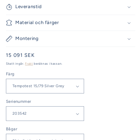
Leveranstid
Material och färger
Montering
Ordinarie
15 091 SEK
pris
Skatt ingår.
Frakt
beräknas i kassan.
Färg
Serienummer
Bågar