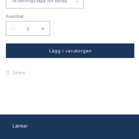
Kvantitet
Minska
Öka
kvantitet
kvantitet
för
för
AKTERKAPELL
AKTERKAPELL
Lägg i varukorgen
BUSTER
BUSTER
S
S
CC
CC
Share
2011-
2011-
2016
2016
Länkar