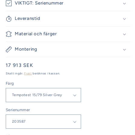
VIKTIGT: Serienummer
Leveranstid
Material och färger
Montering
Ordinarie
17 913 SEK
pris
Skatt ingår.
Frakt
beräknas i kassan.
Färg
Serienummer