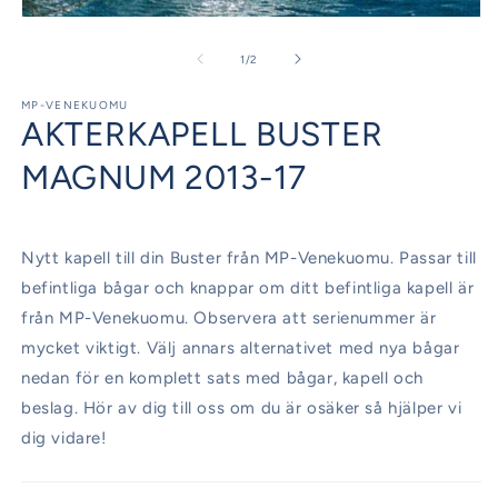
Öppna
mediet
1
av
1
/
2
i
modalfönster
MP-VENEKUOMU
AKTERKAPELL BUSTER
MAGNUM 2013-17
Nytt kapell till din Buster från MP-Venekuomu. Passar till
befintliga bågar och knappar om ditt befintliga kapell är
från MP-Venekuomu. Observera att serienummer är
mycket viktigt. Välj annars alternativet med nya bågar
nedan för en komplett sats med bågar, kapell och
beslag. Hör av dig till oss om du är osäker så hjälper vi
dig vidare!