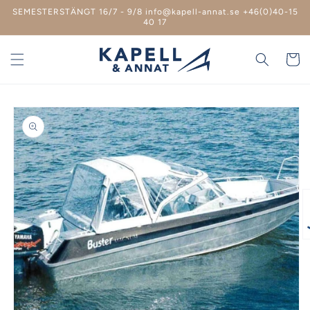
vidare
SEMESTERSTÄNGT 16/7 - 9/8 info@kapell-annat.se +46(0)40-15
till
40 17
innehåll
Varukor
 vidare till
roduktinformation
Ö
m
2
i
m