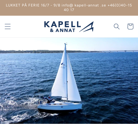
Spring
LUKKET PÅ FERIE 16/7 - 9/8 info@ kapell-annat .se +46(0)40-15
til
40 17
indhold
Indkøbsk