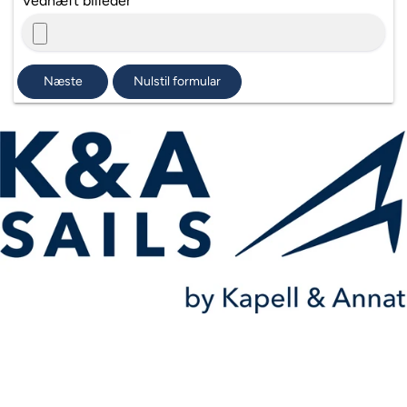
Vedhæft billeder
Næste
Nulstil formular