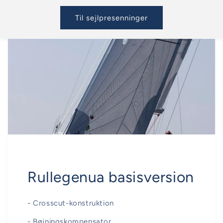
Til sejlpresenninger
Rullegenua basisversion
- Crosscut-konstruktion
- Bøjningskompensator