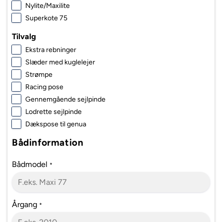
Nylite/Maxilite
Superkote 75
Tilvalg
Ekstra rebninger
Slæder med kuglelejer
Strømpe
Racing pose
Gennemgående sejlpinde
Lodrette sejlpinde
Dækspose til genua
Bådinformation
Bådmodel
*
Årgang
*