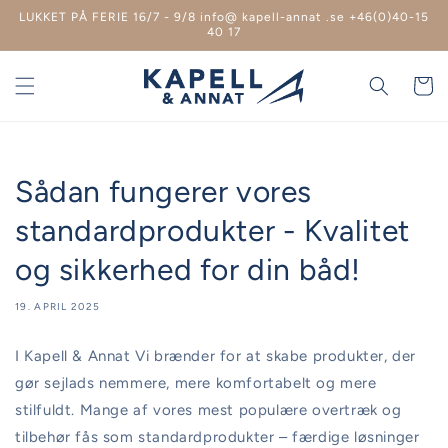
Spring
LUKKET PÅ FERIE 16/7 - 9/8 info@ kapell-annat .se +46(0)40-15
til
40 17
indhold
Indkøbsk
Sådan fungerer vores
standardprodukter - Kvalitet
og sikkerhed for din båd!
19. APRIL 2025
I Kapell & Annat Vi brænder for at skabe produkter, der
gør sejlads nemmere, mere komfortabelt og mere
stilfuldt. Mange af vores mest populære overtræk og
tilbehør fås som standardprodukter – færdige løsninger