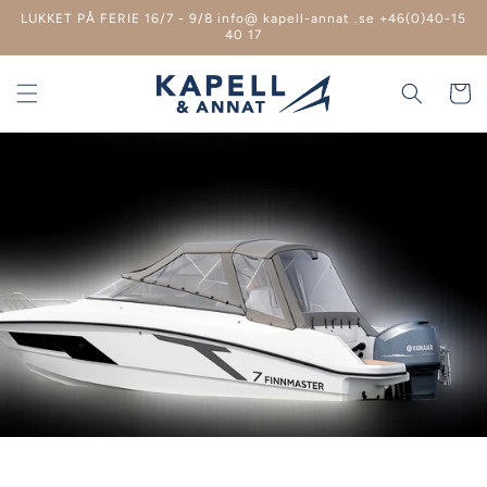
Spring
LUKKET PÅ FERIE 16/7 - 9/8 info@ kapell-annat .se +46(0)40-15
til
40 17
indhold
Indkøbsk