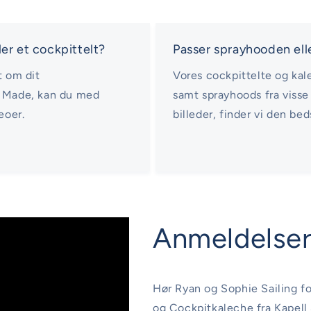
er et cockpittelt?
Passer sprayhooden el
t om dit
Vores cockpittelte og kal
l Made, kan du med
samt sprayhoods fra visse 
eoer.
billeder, finder vi den bed
Anmeldelser
Hør Ryan og Sophie Sailing f
og Cockpitkaleche fra Kapell 