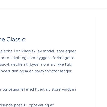
e Classic
kaleche i en klassisk lav model, som egner
 kort cockpit og som bygges i forlængelse
ssic-kalechen tilbyder normalt ikke fuld
undertiden også en sprayhoodforlænger.
er og bagpanel med hvert sit store vindue i
visende pose til opbevaring af