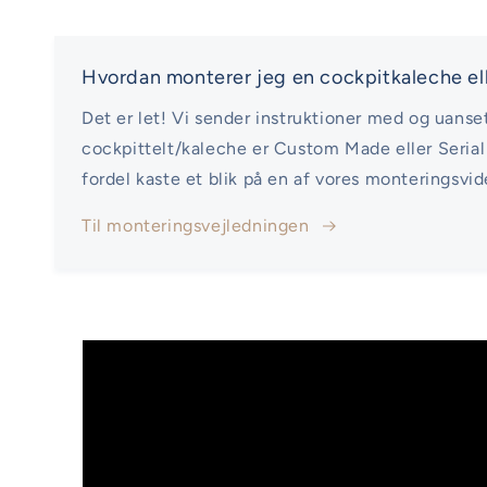
Hvordan monterer jeg en cockpitkaleche ell
Det er let! Vi sender instruktioner med og uanse
cockpittelt/kaleche er Custom Made eller Seria
fordel kaste et blik på en af vores monteringsvid
Til monteringsvejledningen