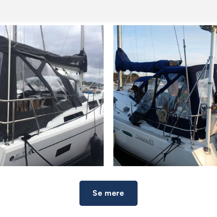
ria 41 Cruiser
Hanse 388
pitkaleche XXL
Cockpitkaleche X
Se mere