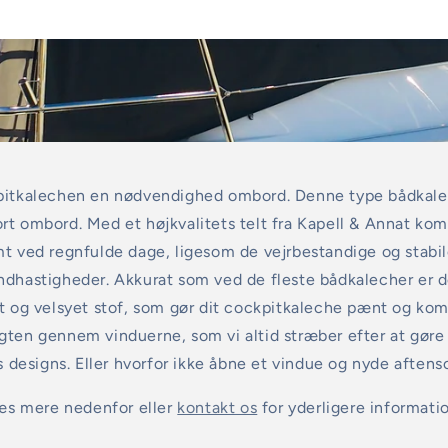
kpitkalechen en nødvendighed ombord. Denne type bådkale
t ombord. Med et højkvalitets telt fra Kapell & Annat komm
mt ved regnfulde dage, ligesom de vejrbestandige og stabil
ndhastigheder. Akkurat som ved de fleste bådkalecher er d
kt og velsyet stof, som gør dit cockpitkaleche pænt og kom
gten gennem vinduerne, som vi altid stræber efter at gøre 
s designs. Eller hvorfor ikke åbne et vindue og nyde aftens
æs mere nedenfor eller
kontakt os
for yderligere informatio