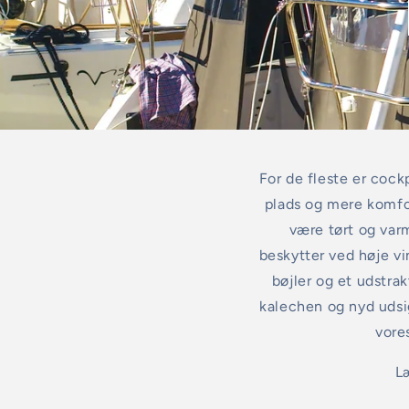
For de fleste er coc
plads og mere komfor
være tørt og var
beskytter ved høje vi
bøjler og et udstra
kalechen og nyd udsi
vore
L