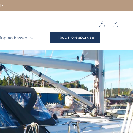
17
Log
Indkøbskurv
ind
Tilbudsforespørgsel
Topmadrasser