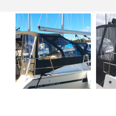
Bava
Cock