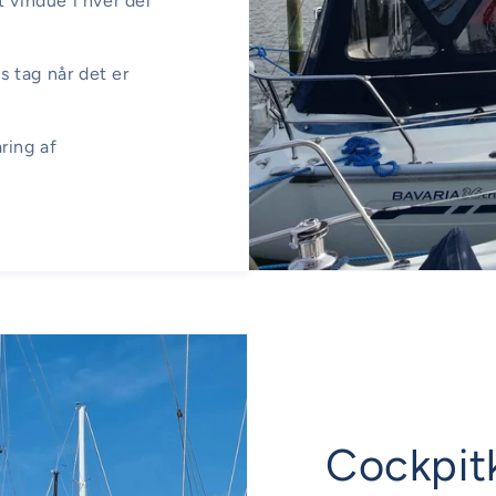
 vindue i hver del
 tag når det er
ring af
Cockpit