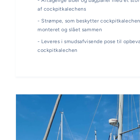
- Aftagelige sider og bagpanel med et stort
af cockpitkalechens
- Strømpe, som beskytter cockpitkalechens
monteret og slået sammen
- Leveres i smudsafvisende pose til opbeva
cockpitkalechen