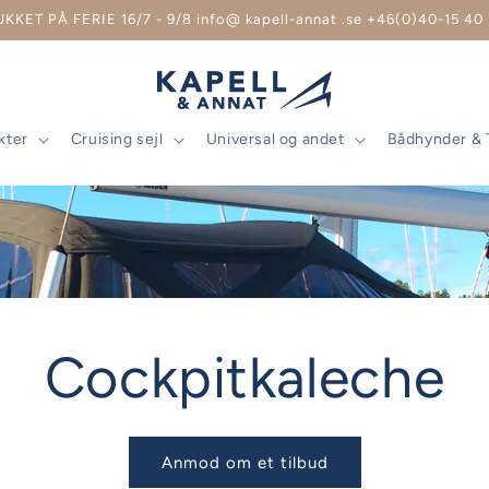
UKKET PÅ FERIE 16/7 - 9/8 info@ kapell-annat .se +46(0)40-15 40 
kter
Cruising sejl
Universal og andet
Bådhynder & 
Cockpitkaleche
Anmod om et tilbud