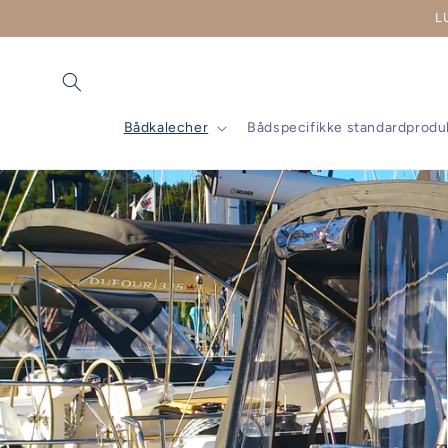
Spring
L
til
indhold
Bådkalecher
Bådspecifikke standardprodu