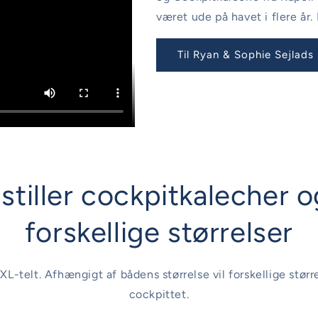
været ude på havet i flere år
Til Ryan & Sophie Sejlads
stiller cockpitkalecher og
forskellige størrelser
XL-telt. Afhængigt af bådens størrelse vil forskellige stør
cockpittet.