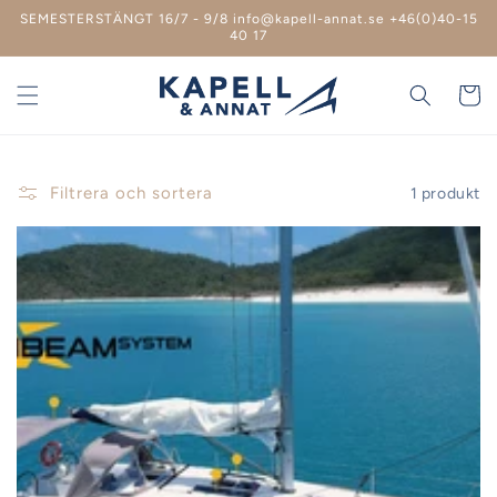
vidare
SEMESTERSTÄNGT 16/7 - 9/8 info@kapell-annat.se +46(0)40-15
till
40 17
innehåll
Varukor
Filtrera och sortera
1 produkt