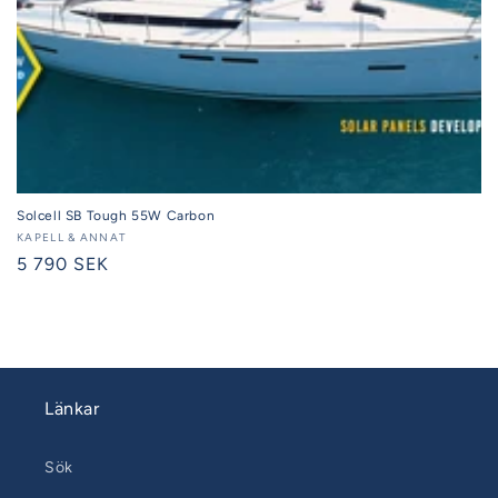
Solcell SB Tough 55W Carbon
Säljare:
KAPELL & ANNAT
Ordinarie
5 790 SEK
pris
Länkar
Sök