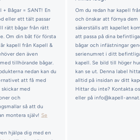
l + Bågar = SANT! En
Om du redan har kapell frå
d eller ett tält passar
och önskar att förnya dem
ll rätt bågar från rätt
säkerställs att kapellet k
re. Om din båt för första
att passa på dina befintliga
år kapell från Kapell &
bågar och infästningar ge
ehöver den även
serienumret i ditt befintlig
 med tillhörande bågar.
kapell. Se bild till höger hu
odukterna nedan kan du
kan se ut. Denna label hitt
ternativet att få med
alltid på insidan av ditt kap
i skickar med
Hittar du inte? Kontakta o
ioner och
eller på info@kapell-annat
gsmallar så att du
an montera själv!
Se
ven hjälpa dig med en