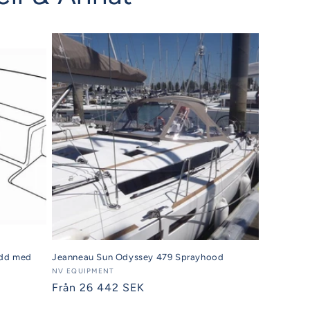
ydd med
Jeanneau Sun Odyssey 479 Sprayhood
Säljare:
NV EQUIPMENT
Ordinarie
Från 26 442 SEK
pris