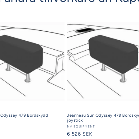
 Odyssey 479 Bordskydd
Jeanneau Sun Odyssey 479 Bordsk
joystick
Säljare:
NV EQUIPMENT
Ordinarie
6 526 SEK