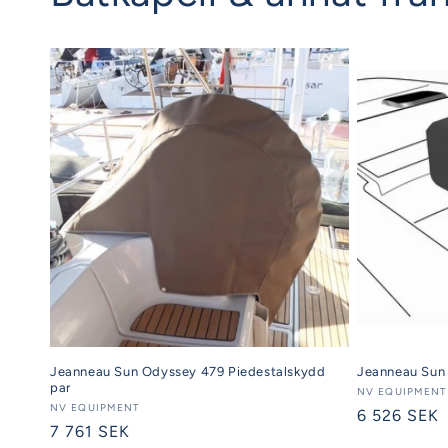
Jeanneau Sun Odyssey 479 Piedestalskydd
Jeanneau Sun
par
Säljare:
NV EQUIPMENT
Säljare:
NV EQUIPMENT
Ordinarie
6 526 SEK
Ordinarie
7 761 SEK
pris