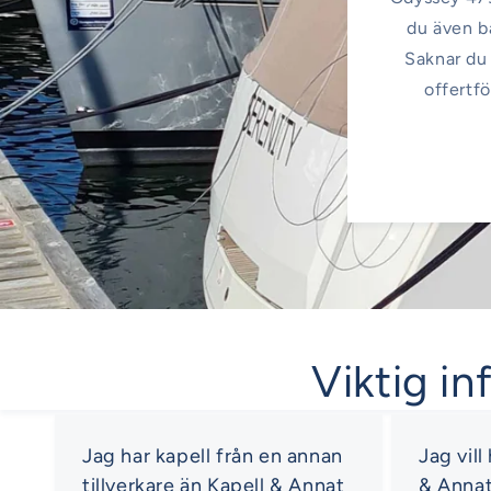
du även bå
Saknar du 
offertfö
Viktig in
Jag har kapell från en annan
Jag vill
tillverkare än Kapell & Annat
& Anna