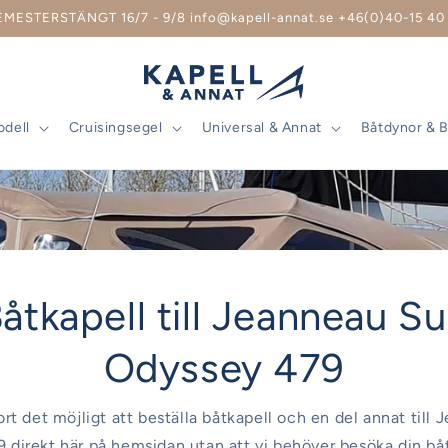
EMESTERSTÄNGT 16/7 - 9/8 info@kapell-annat.se +46(0)40-15 40 
odell
Cruisingsegel
Universal & Annat
Båtdynor & 
åtkapell till Jeanneau S
Odyssey 479
jort det möjligt att beställa båtkapell och en del annat till
 direkt här på hemsidan utan att vi behöver besöka din båt!