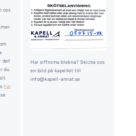
n oss
ommer
nom
a
r det
Har siffrorna blekna? Skicka oss
ar du
en bild på kapellet till
ell.
info@kapell-annat.se
ss
här
.se