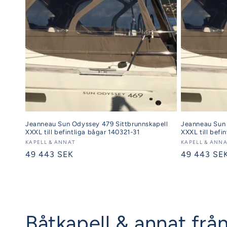
Jeanneau Sun Odyssey 479 Sittbrunnskapell
Jeanneau Sun 
XXXL till befintliga bågar 140321-31
XXXL till befi
Säljare:
KAPELL & ANNAT
Säljare:
KAPELL & ANN
Ordinarie
49 443 SEK
Ordinarie
49 443 SE
pris
pris
Båtkapell & annat från