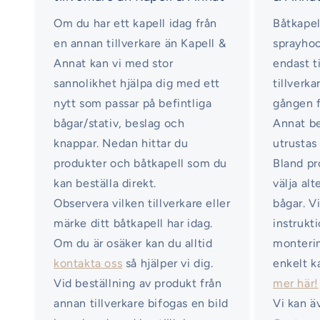
Om du har ett kapell idag från
Båtkapel
en annan tillverkare än Kapell &
sprayhoo
Annat kan vi med stor
endast ti
sannolikhet hjälpa dig med ett
tillverka
nytt som passar på befintliga
gången f
bågar/stativ, beslag och
Annat b
knappar. Nedan hittar du
utrustas
produkter och båtkapell som du
Bland pr
kan beställa direkt.
välja al
Observera vilken tillverkare eller
bågar. V
märke ditt båtkapell har idag.
instrukt
Om du är osäker kan du alltid
monterin
kontakta oss
så hjälper vi dig.
enkelt k
Vid beställning av produkt från
mer här!
annan tillverkare bifogas en bild
Vi kan ä