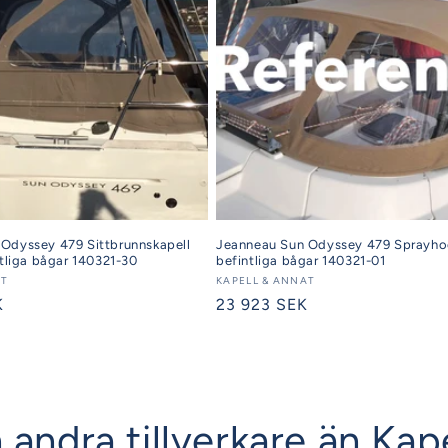
Odyssey 479 Sittbrunnskapell
Jeanneau Sun Odyssey 479 Sprayhoo
ntliga bågar 140321-30
befintliga bågar 140321-01
AT
Säljare:
KAPELL & ANNAT
K
Ordinarie
23 923 SEK
pris
 andra tillverkare än Kap