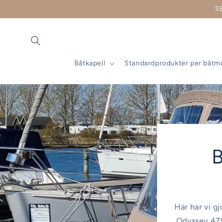
vidare
S
till
innehåll
Båtkapell
Standardprodukter per båtm
B
Här har vi g
Odyssey 479