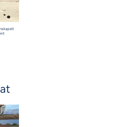
nskapell
ent
nat