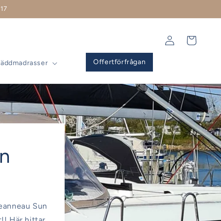
17
Logga
Varukorg
in
Offertförfrågan
Bäddmadrasser
un
 Jeanneau Sun
! Här hittar