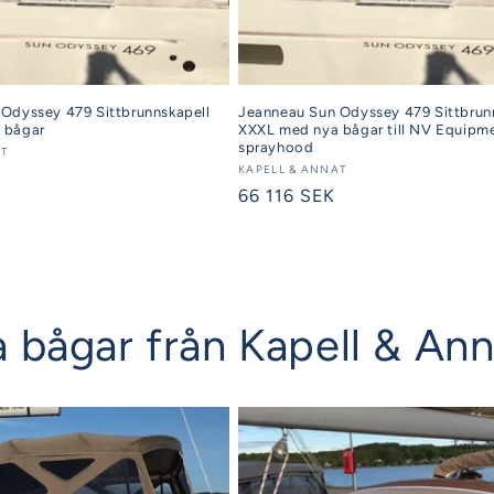
Odyssey 479 Sittbrunnskapell
Jeanneau Sun Odyssey 479 Sittbrun
 bågar
XXXL med nya bågar till NV Equipm
sprayhood
AT
Säljare:
KAPELL & ANNAT
Ordinarie
66 116 SEK
pris
iga bågar från Kapell & An