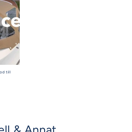
d till
ell & Annat