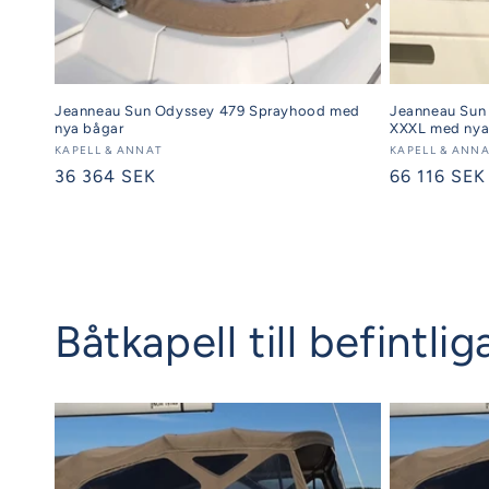
Jeanneau Sun Odyssey 479 Sprayhood med
Jeanneau Sun 
nya bågar
XXXL med nya
Säljare:
KAPELL & ANNAT
Säljare:
KAPELL & ANN
Ordinarie
36 364 SEK
Ordinarie
66 116 SEK
pris
pris
Båtkapell till befintl