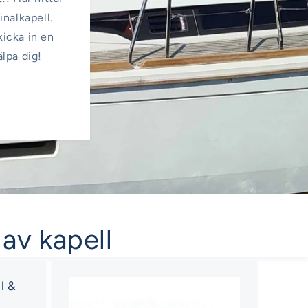
inalkapell.
kicka in en
älpa dig!
 av kapell
l &