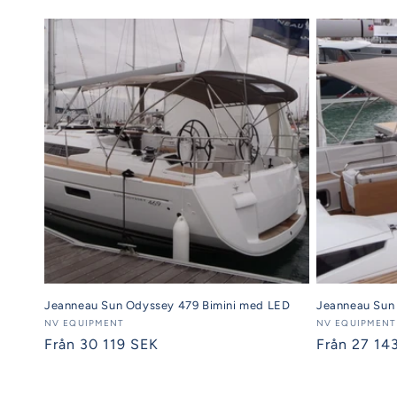
pris
Jeanneau Sun Odyssey 479 Bimini med LED
Jeanneau Sun 
Säljare:
NV EQUIPMENT
Säljare:
NV EQUIPMENT
Ordinarie
Från 30 119 SEK
Ordinarie
Från 27 14
pris
pris