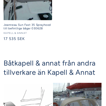
Jeanneau Sun Fast 35 Sprayhood
till befintliga bågar 030628
Säljare:
KAPELL & ANNAT
Ordinarie
17 535 SEK
pris
Båtkapell & annat från andra
tillverkare än Kapell & Annat