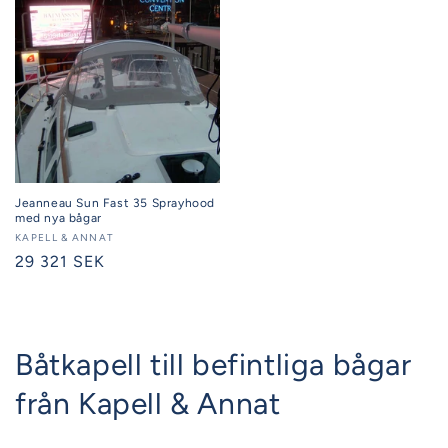
Jeanneau Sun Fast 35 Sprayhood
med nya bågar
Säljare:
KAPELL & ANNAT
Ordinarie
29 321 SEK
pris
Båtkapell till befintliga bågar
från Kapell & Annat