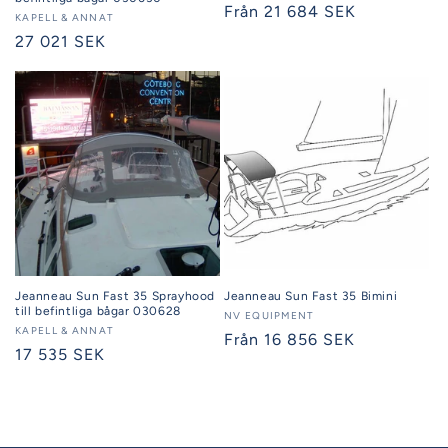
Ordinarie
Från 21 684 SEK
Säljare:
KAPELL & ANNAT
pris
Ordinarie
27 021 SEK
pris
Jeanneau Sun Fast 35 Sprayhood
Jeanneau Sun Fast 35 Bimini
till befintliga bågar 030628
Säljare:
NV EQUIPMENT
Säljare:
KAPELL & ANNAT
Ordinarie
Från 16 856 SEK
Ordinarie
17 535 SEK
pris
pris