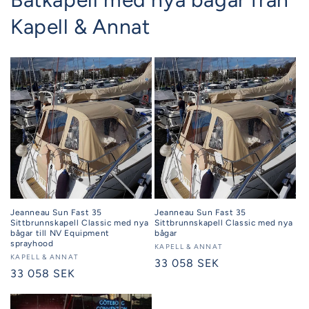
Kapell & Annat
Jeanneau Sun Fast 35
Jeanneau Sun Fast 35
Sittbrunnskapell Classic med nya
Sittbrunnskapell Classic med nya
bågar till NV Equipment
bågar
sprayhood
Säljare:
KAPELL & ANNAT
Säljare:
KAPELL & ANNAT
Ordinarie
33 058 SEK
Ordinarie
33 058 SEK
pris
pris