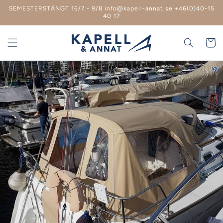
vidare
SEMESTERSTÄNGT 16/7 - 9/8 info@kapell-annat.se +46(0)40-15
till
40 17
innehåll
Varukor