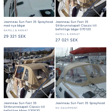
Jeanneau Sun Fast 35 Sprayhood
Jeanneau Sun Fast 35
med nya bågar
Sittbrunnskapell Classic till
befintliga bågar 070120
Säljare:
KAPELL & ANNAT
Säljare:
KAPELL & ANNAT
Ordinarie
29 321 SEK
Ordinarie
27 021 SEK
pris
pris
Jeanneau Sun Fast 35
Jeanneau Sun Fast 35 Sprayhood
Sittbrunnskapell Classic till
Säljare:
NV EQUIPMENT
befintliga bågar 030630