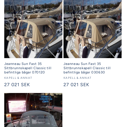
Jeanneau Sun Fast 35
Jeanneau Sun Fast 35
Sittbrunnskapell Classic till
Sittbrunnskapell Classic till
befintliga bågar 070120
befintliga bågar 030630
Säljare:
KAPELL & ANNAT
Säljare:
KAPELL & ANNAT
Ordinarie
27 021 SEK
Ordinarie
27 021 SEK
pris
pris