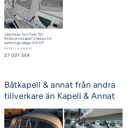
Jeanneau Sun Fast 32i
Sittbrunnskapell Classic till
befintliga bågar 031127
Säljare:
KAPELL & ANNAT
Ordinarie
27 021 SEK
pris
Båtkapell & annat från andra
tillverkare än Kapell & Annat