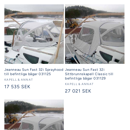
Jeanneau Sun Fast 32i Sprayhood
Jeanneau Sun Fast 32i
till befintliga bågar 031125
Sittbrunnskapell Classic till
befintliga bågar 031129
Säljare:
KAPELL & ANNAT
Säljare:
KAPELL & ANNAT
Ordinarie
17 535 SEK
Ordinarie
27 021 SEK
pris
pris