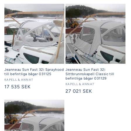
Jeanneau Sun Fast 32i Sprayhood
Jeanneau Sun Fast 32i
till befintliga bågar 031125
Sittbrunnskapell Classic till
befintliga bågar 031129
Säljare:
KAPELL & ANNAT
Säljare:
KAPELL & ANNAT
Ordinarie
17 535 SEK
Ordinarie
27 021 SEK
pris
pris