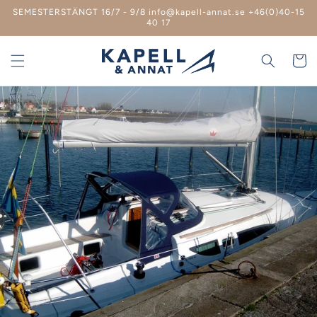
vidare
SEMESTERSTÄNGT 16/7 - 9/8 info@kapell-annat.se +46(0)40-15
till
40 17
innehåll
Varukor