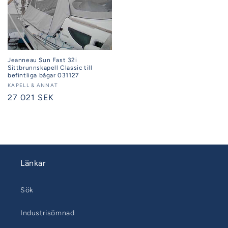
Jeanneau Sun Fast 32i
Sittbrunnskapell Classic till
befintliga bågar 031127
Säljare:
KAPELL & ANNAT
Ordinarie
27 021 SEK
pris
Länkar
Sök
Industrisömnad