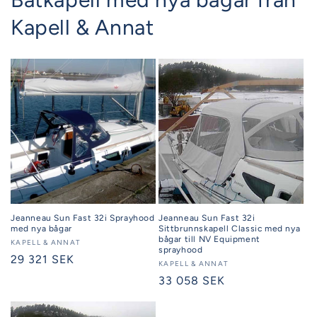
Kapell & Annat
Jeanneau Sun Fast 32i Sprayhood
Jeanneau Sun Fast 32i
med nya bågar
Sittbrunnskapell Classic med nya
bågar till NV Equipment
Säljare:
KAPELL & ANNAT
sprayhood
Ordinarie
29 321 SEK
Säljare:
KAPELL & ANNAT
pris
Ordinarie
33 058 SEK
pris