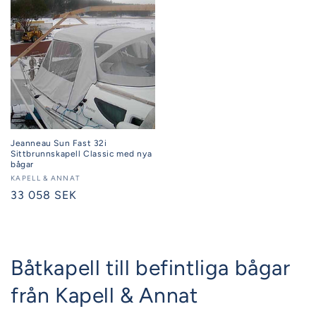
Jeanneau Sun Fast 32i
Sittbrunnskapell Classic med nya
bågar
Säljare:
KAPELL & ANNAT
Ordinarie
33 058 SEK
pris
Båtkapell till befintliga bågar
från Kapell & Annat