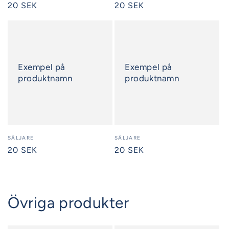
Ordinarie
20 SEK
Ordinarie
20 SEK
pris
pris
Exempel på
Exempel på
produktnamn
produktnamn
Säljare:
SÄLJARE
Säljare:
SÄLJARE
Ordinarie
20 SEK
Ordinarie
20 SEK
pris
pris
Övriga produkter