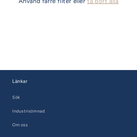
Använd färre filter eller
ta bort alla
Länkar
Sök
Industrisömnad
Om oss