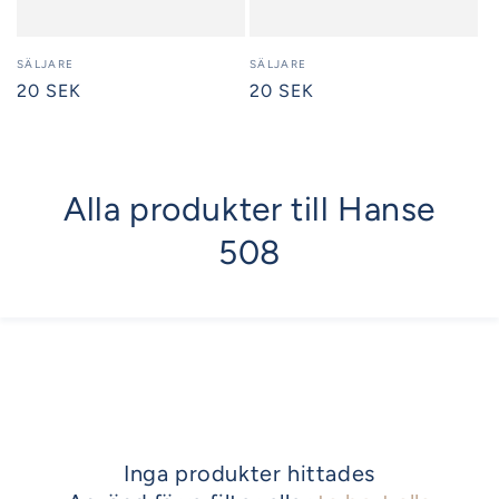
Säljare:
SÄLJARE
Säljare:
SÄLJARE
Ordinarie
20 SEK
Ordinarie
20 SEK
pris
pris
Alla produkter till Hanse
508
Inga produkter hittades