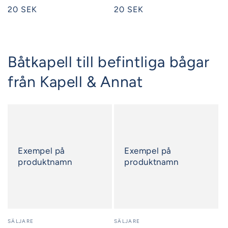
Ordinarie
20 SEK
Ordinarie
20 SEK
pris
pris
Båtkapell till befintliga bågar
från Kapell & Annat
Exempel på
Exempel på
produktnamn
produktnamn
Säljare:
SÄLJARE
Säljare:
SÄLJARE