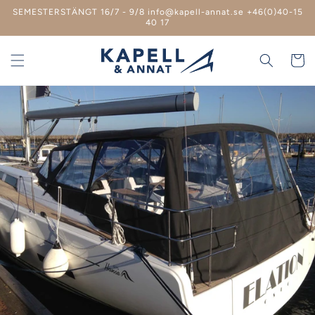
vidare
SEMESTERSTÄNGT 16/7 - 9/8 info@kapell-annat.se +46(0)40-15
till
40 17
innehåll
Varukor