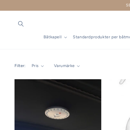
vidare
S
till
innehåll
Båtkapell
Standardprodukter per båtm
Filter:
Pris
Varumärke