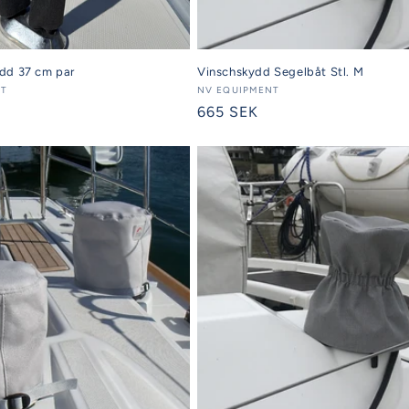
dd 37 cm par
Vinschskydd Segelbåt Stl. M
AT
Säljare:
NV EQUIPMENT
Ordinarie
665 SEK
pris