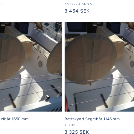
AT
Säljare:
KAPELL & ANNAT
Ordinarie
3 454 SEK
pris
gelbåt 1650 mm
Rattskydd Segelbåt 1145 mm
Säljare:
T-TOP
Ordinarie
3 325 SEK