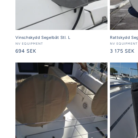
Vinschskydd Segelbåt Stl. L
Rattskydd Se
Säljare:
NV EQUIPMENT
Säljare:
NV EQUIPMENT
Ordinarie
694 SEK
Ordinarie
3 175 SEK
pris
pris