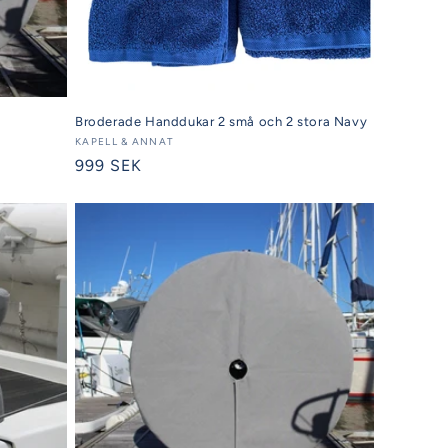
Broderade Handdukar 2 små och 2 stora Navy
Säljare:
KAPELL & ANNAT
Ordinarie
999 SEK
pris