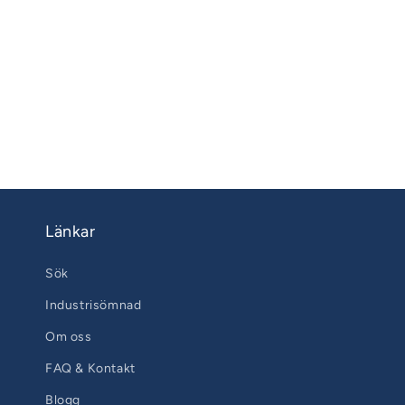
pris
pris
Länkar
Sök
Industrisömnad
Om oss
FAQ & Kontakt
Blogg