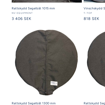
Rattskydd Segelbåt 1015 mm
Vinschskydd S
Säljare:
NV EQUIPMENT
Säljare:
T-TOP
Ordinarie
3 406 SEK
Ordinarie
818 SEK
pris
pris
Rattskydd Segelbåt 1300 mm
Rattskydd Se