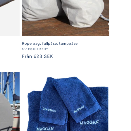
Rope bag, fallpåse, tamppåse
Säljare:
NV EQUIPMENT
Ordinarie
Från 623 SEK
pris