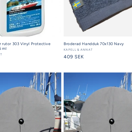
 rutor 303 Vinyl Protective
Broderad Handduk 70x130 Navy
6 ml
Säljare:
KAPELL & ANNAT
AT
Ordinarie
409 SEK
pris