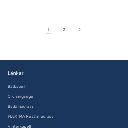
pris
1
2
Länkar
Båtkapell
Cruisingsegel
Bäddmadrass
FLEXIMA Resårmadrass
Vinterkapell