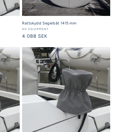
Rattskydd Segelbåt 1415 mm
Säljare:
NV EQUIPMENT
Ordinarie
4 088 SEK
pris