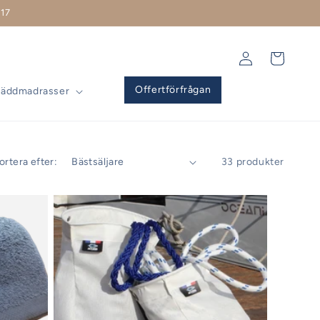
17
Logga
Varukorg
in
Offertförfrågan
Bäddmadrasser
ortera efter:
33 produkter