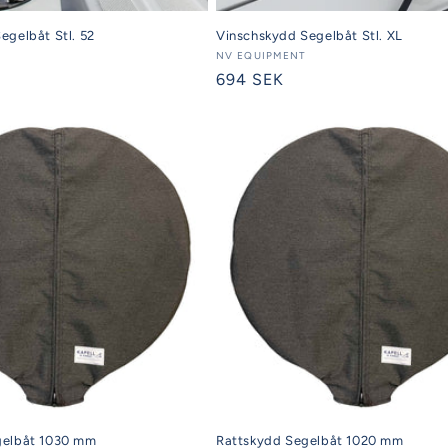
egelbåt Stl. 52
Vinschskydd Segelbåt Stl. XL
Säljare:
NV EQUIPMENT
Ordinarie
694 SEK
pris
gelbåt 1030 mm
Rattskydd Segelbåt 1020 mm