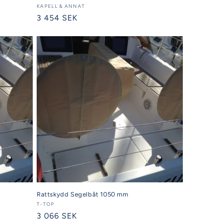
Säljare:
KAPELL & ANNAT
Ordinarie
3 454 SEK
pris
Rattskydd Segelbåt 1050 mm
Säljare:
T-TOP
Ordinarie
3 066 SEK