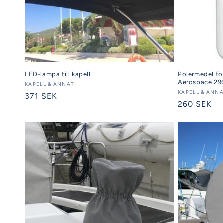
LED-lampa till kapell
Polermedel för
Aerospace 29
Säljare:
KAPELL & ANNAT
Säljare:
KAPELL & ANN
Ordinarie
371 SEK
Ordinarie
260 SEK
pris
pris