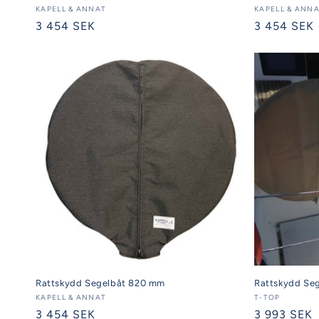
Säljare:
KAPELL & ANNAT
Säljare:
KAPELL & ANN
Ordinarie
3 454 SEK
Ordinarie
3 454 SEK
pris
pris
Rattskydd Segelbåt 820 mm
Rattskydd Se
Säljare:
KAPELL & ANNAT
Säljare:
T-TOP
Ordinarie
3 454 SEK
Ordinarie
3 993 SEK