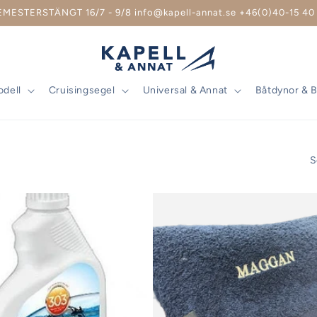
EMESTERSTÄNGT 16/7 - 9/8 info@kapell-annat.se +46(0)40-15 40 
odell
Cruisingsegel
Universal & Annat
Båtdynor & 
S