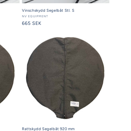
Vinschskydd Segelbåt Stl. S
Säljare:
NV EQUIPMENT
Ordinarie
665 SEK
pris
Rattskydd Segelbåt 920 mm