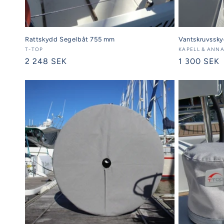
Rattskydd Segelbåt 755 mm
Vantskruvssky
Säljare:
T-TOP
Säljare:
KAPELL & ANN
Ordinarie
2 248 SEK
Ordinarie
1 300 SEK
pris
pris