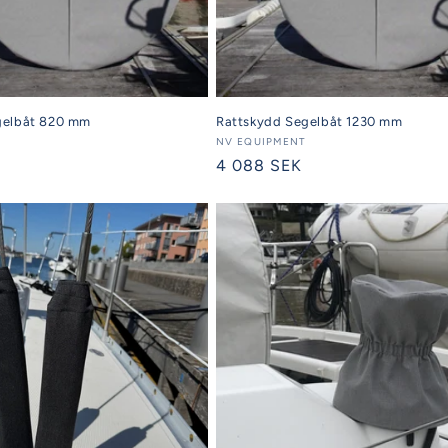
gelbåt 820 mm
Rattskydd Segelbåt 1230 mm
Säljare:
NV EQUIPMENT
Ordinarie
4 088 SEK
pris