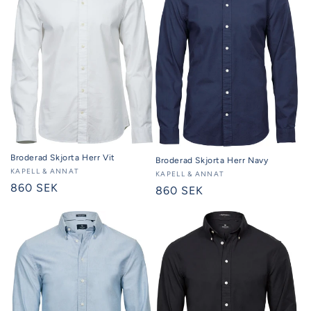
Broderad Skjorta Herr Vit
Broderad Skjorta Herr Navy
Säljare:
KAPELL & ANNAT
Säljare:
KAPELL & ANNAT
Ordinarie
860 SEK
Ordinarie
860 SEK
pris
pris