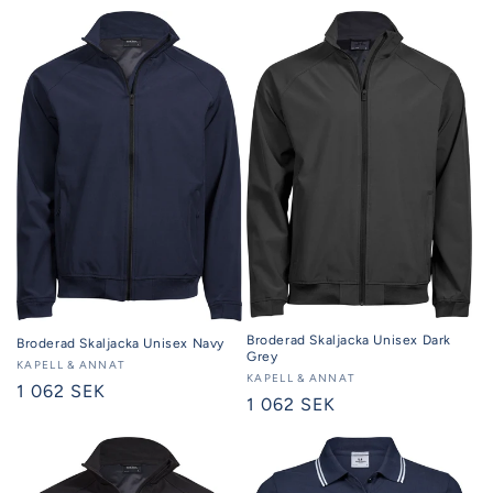
pris
Broderad Skaljacka Unisex Dark
Broderad Skaljacka Unisex Navy
Grey
Säljare:
KAPELL & ANNAT
Säljare:
KAPELL & ANNAT
Ordinarie
1 062 SEK
Ordinarie
1 062 SEK
pris
pris