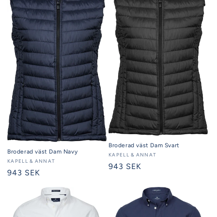
Broderad väst Dam Svart
Broderad väst Dam Navy
Säljare:
KAPELL & ANNAT
Säljare:
KAPELL & ANNAT
Ordinarie
943 SEK
Ordinarie
943 SEK
pris
pris