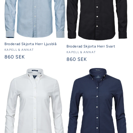
Broderad Skjorta Herr Ljusblå
Broderad Skjorta Herr Svart
Säljare:
KAPELL & ANNAT
Säljare:
KAPELL & ANNAT
Ordinarie
860 SEK
Ordinarie
860 SEK
pris
pris