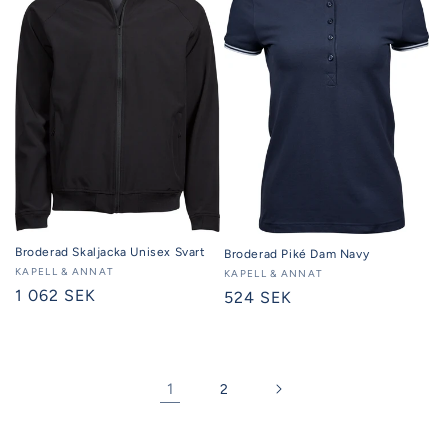
Broderad Skaljacka Unisex Svart
Broderad Piké Dam Navy
Säljare:
KAPELL & ANNAT
Säljare:
KAPELL & ANNAT
Ordinarie
1 062 SEK
Ordinarie
524 SEK
pris
pris
1
2