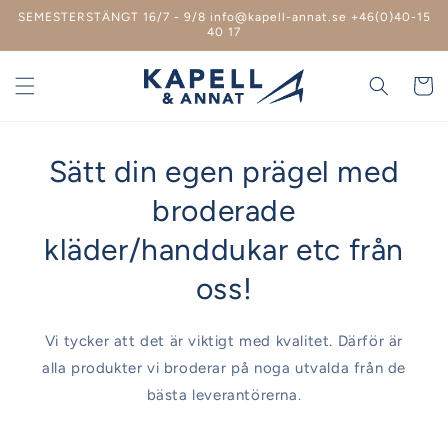
vidare
SEMESTERSTÄNGT 16/7 - 9/8 info@kapell-annat.se +46(0)40-15
till
40 17
innehåll
Varukor
Sätt din egen prägel med
broderade
kläder/handdukar etc från
oss!
Vi tycker att det är viktigt med kvalitet. Därför är
alla produkter vi broderar på noga utvalda från de
bästa leverantörerna.