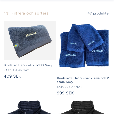
Filtrera och sortera
47 produkter
Broderad Handduk 70x130 Navy
Säljare:
KAPELL & ANNAT
Ordinarie
409 SEK
Broderade Handdukar 2 små och 2
pris
stora Navy
Säljare:
KAPELL & ANNAT
Ordinarie
999 SEK
pris