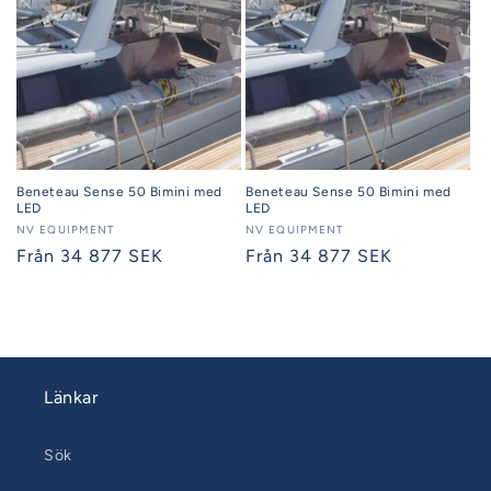
Beneteau Sense 50 Bimini med
Beneteau Sense 50 Bimini med
LED
LED
Säljare:
NV EQUIPMENT
Säljare:
NV EQUIPMENT
Ordinarie
Från 34 877 SEK
Ordinarie
Från 34 877 SEK
pris
pris
Länkar
Sök