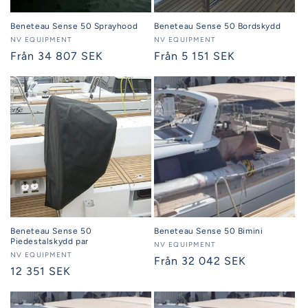
Beneteau Sense 50 Sprayhood
Beneteau Sense 50 Bordskydd
Säljare:
NV EQUIPMENT
Säljare:
NV EQUIPMENT
Ordinarie
Från 34 807 SEK
Ordinarie
Från 5 151 SEK
pris
pris
Beneteau Sense 50
Beneteau Sense 50 Bimini
Piedestalskydd par
Säljare:
NV EQUIPMENT
Säljare:
NV EQUIPMENT
Ordinarie
Från 32 042 SEK
Ordinarie
12 351 SEK
pris
pris