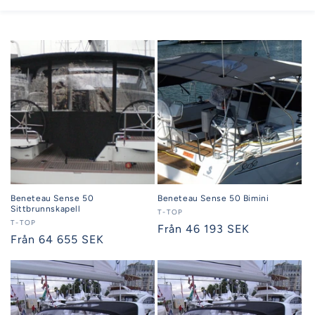
Beneteau Sense 50
Beneteau Sense 50 Bimini
Sittbrunnskapell
Säljare:
T-TOP
Säljare:
T-TOP
Ordinarie
Från 46 193 SEK
Ordinarie
Från 64 655 SEK
pris
pris