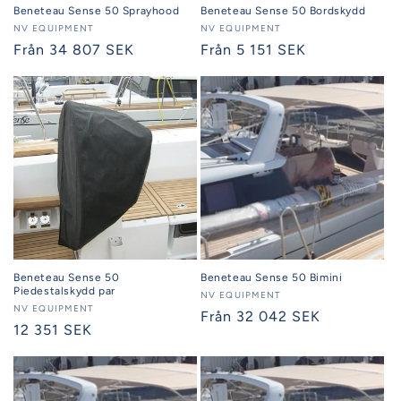
Beneteau Sense 50 Sprayhood
Beneteau Sense 50 Bordskydd
Säljare:
NV EQUIPMENT
Säljare:
NV EQUIPMENT
Ordinarie
Från 34 807 SEK
Ordinarie
Från 5 151 SEK
pris
pris
Beneteau Sense 50
Beneteau Sense 50 Bimini
Piedestalskydd par
Säljare:
NV EQUIPMENT
Säljare:
NV EQUIPMENT
Ordinarie
Från 32 042 SEK
Ordinarie
12 351 SEK
pris
pris