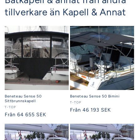
tillverkare än Kapell & Annat
Beneteau Sense 50
Beneteau Sense 50 Bimini
Sittbrunnskapell
Säljare:
T-TOP
Säljare:
T-TOP
Ordinarie
Från 46 193 SEK
Ordinarie
Från 64 655 SEK
pris
pris