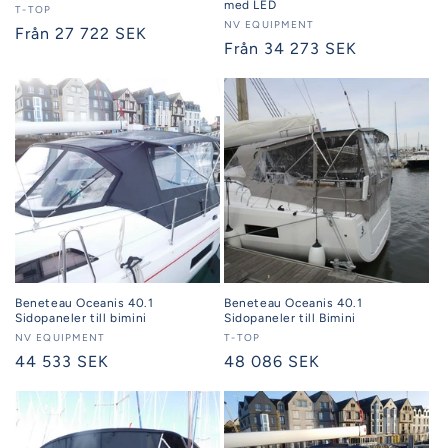
med LED
Säljare:
T-TOP
Säljare:
NV EQUIPMENT
Ordinarie
Från 27 722 SEK
Ordinarie
Från 34 273 SEK
pris
pris
Beneteau Oceanis 40.1
Beneteau Oceanis 40.1
Sidopaneler till bimini
Sidopaneler till Bimini
Säljare:
NV EQUIPMENT
Säljare:
T-TOP
Ordinarie
44 533 SEK
Ordinarie
48 086 SEK
pris
pris