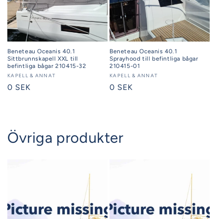
Beneteau Oceanis 40.1
Beneteau Oceanis 40.1
Sittbrunnskapell XXL till
Sprayhood till befintliga bågar
befintliga bågar 210415-32
210415-01
Säljare:
KAPELL & ANNAT
Säljare:
KAPELL & ANNAT
Ordinarie
0 SEK
Ordinarie
0 SEK
pris
pris
Övriga produkter