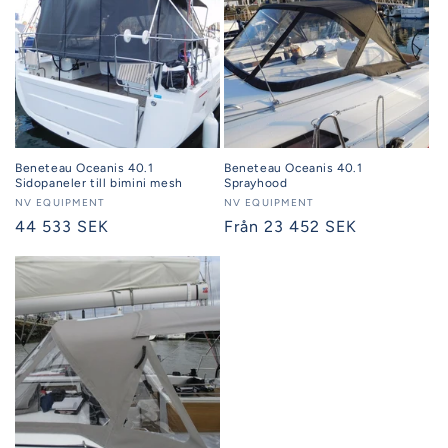
Beneteau Oceanis 40.1
Beneteau Oceanis 40.1
Sidopaneler till bimini mesh
Sprayhood
Säljare:
NV EQUIPMENT
Säljare:
NV EQUIPMENT
Ordinarie
44 533 SEK
Ordinarie
Från 23 452 SEK
pris
pris