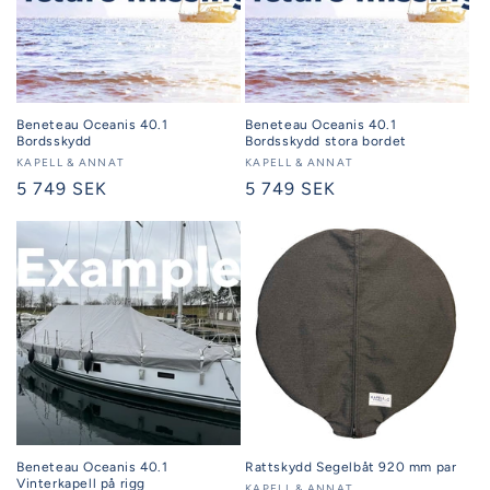
Beneteau Oceanis 40.1
Beneteau Oceanis 40.1
Bordsskydd
Bordsskydd stora bordet
Säljare:
KAPELL & ANNAT
Säljare:
KAPELL & ANNAT
Ordinarie
5 749 SEK
Ordinarie
5 749 SEK
pris
pris
Beneteau Oceanis 40.1
Rattskydd Segelbåt 920 mm par
Vinterkapell på rigg
KAPELL & ANNAT