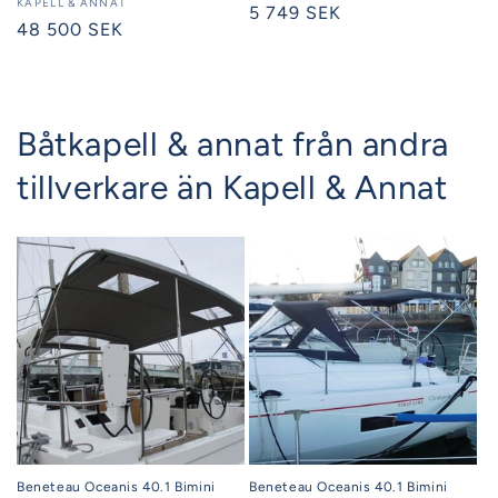
Säljare:
KAPELL & ANNAT
Ordinarie
5 749 SEK
Ordinarie
48 500 SEK
pris
pris
Båtkapell & annat från andra
tillverkare än Kapell & Annat
Beneteau Oceanis 40.1 Bimini
Beneteau Oceanis 40.1 Bimini