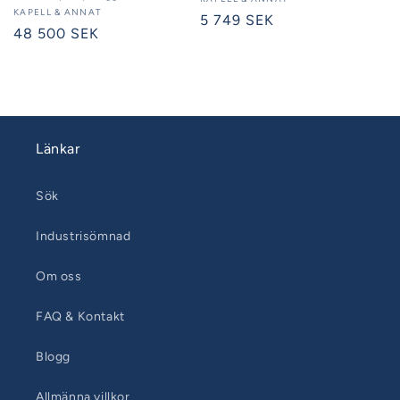
Säljare:
Säljare:
KAPELL & ANNAT
Ordinarie
5 749 SEK
Ordinarie
48 500 SEK
pris
pris
Länkar
Sök
Industrisömnad
Om oss
FAQ & Kontakt
Blogg
Allmänna villkor