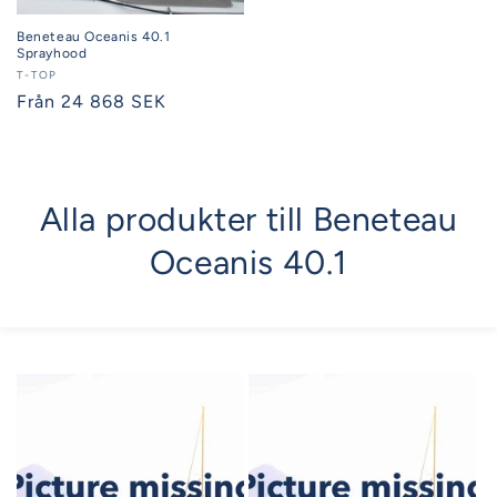
Beneteau Oceanis 40.1
Sprayhood
Säljare:
T-TOP
Ordinarie
Från 24 868 SEK
pris
Alla produkter till Beneteau
Oceanis 40.1