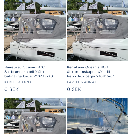
Beneteau Oceanis 40.1
Beneteau Oceanis 40.1
Sittbrunnskapell XXL till
Sittbrunnskapell XXL till
befintliga bågar 210415-30
befintliga bågar 210415-31
Säljare:
KAPELL & ANNAT
Säljare:
KAPELL & ANNAT
Ordinarie
0 SEK
Ordinarie
0 SEK
pris
pris