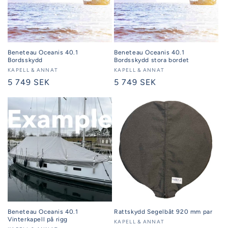
Beneteau Oceanis 40.1
Beneteau Oceanis 40.1
Bordsskydd
Bordsskydd stora bordet
Säljare:
KAPELL & ANNAT
Säljare:
KAPELL & ANNAT
Ordinarie
5 749 SEK
Ordinarie
5 749 SEK
pris
pris
Beneteau Oceanis 40.1
Rattskydd Segelbåt 920 mm par
Vinterkapell på rigg
Säljare:
KAPELL & ANNAT