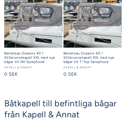
Beneteau Oceanis 40.1
Beneteau Oceanis 40.1
Sittbrunnskapell XXL med nya
Sittbrunnskapell XXL med nya
bågar till NV Sprayhood
bågar till T-Top Sprayhood
Säljare:
KAPELL & ANNAT
Säljare:
KAPELL & ANNAT
Ordinarie
0 SEK
Ordinarie
0 SEK
pris
pris
Båtkapell till befintliga bågar
från Kapell & Annat