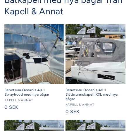
Kapell & Annat
Beneteau Oceanis 40.1
Beneteau Oceanis 40.1
Sprayhood med nya bågar
Sittbrunnskapell XXL med nya
bågar
Säljare:
KAPELL & ANNAT
Säljare:
KAPELL & ANNAT
Ordinarie
0 SEK
Ordinarie
0 SEK
pris
pris