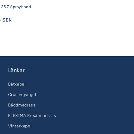
t 25.7 Sprayhood
5 SEK
Länkar
Båtkapell
Cruisingsegel
Bäddmadrass
FLEXIMA Resårmadrass
Vinterkapell