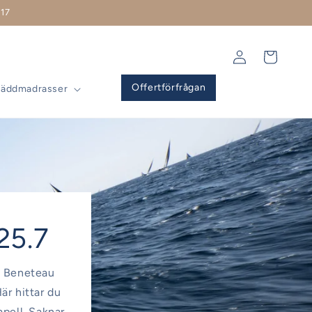
17
Logga
Varukorg
in
Offertförfrågan
Bäddmadrasser
 25.7
ll Beneteau
är hittar du
apell. Saknar