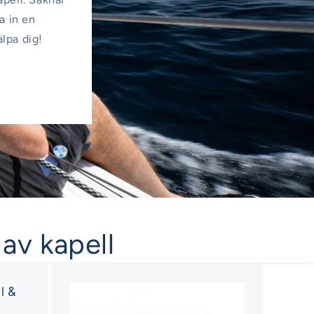
a in en
älpa dig!
 av kapell
l &