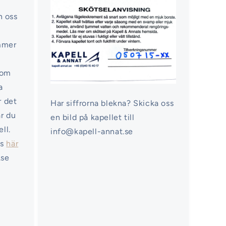
n oss
ommer
nom
a
r det
Har siffrorna blekna? Skicka oss
ar du
en bild på kapellet till
ell.
info@kapell-annat.se
ss
här
.se