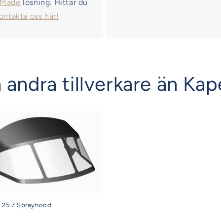
 Made
lösning. Hittar du
ontakta oss här!
 andra tillverkare än Kap
t 25.7 Sprayhood