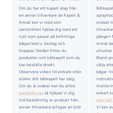
Om du har ett kapell idag från
Båtkapel
en annan tillverkare än Kapell &
sprayhoo
Annat kan vi med stor
endast ti
sannolikhet hjälpa dig med ett
tillverka
nytt som passar på befintliga
gången f
bågar/stativ, beslag och
Annat b
knappar. Nedan hittar du
utrustas
produkter och båtkapell som du
Bland pr
kan beställa direkt.
välja al
Observera vilken tillverkare eller
bågar. V
märke ditt båtkapell har idag.
instrukt
Om du är osäker kan du alltid
monterin
kontakta oss
så hjälper vi dig.
enkelt k
Vid beställning av produkt från
mer här!
annan tillverkare bifogas en bild
Vi kan ä