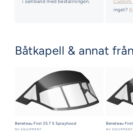
i samband med beställningen.
Custom
inget?
K
Båtkapell & annat från
Beneteau First 25.7 S Sprayhood
Beneteau Firs
Säljare:
NV EQUIPMENT
Säljare:
NV EQUIPMENT