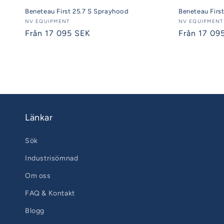
Beneteau First 25.7 S Sprayhood
Beneteau Firs
Säljare:
NV EQUIPMENT
Säljare:
NV EQUIPMENT
Ordinarie
Från 17 095 SEK
Ordinarie
Från 17 09
pris
pris
Länkar
Sök
Industrisömnad
Om oss
FAQ & Kontakt
Blogg