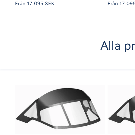
Ordinarie
Från 17 095 SEK
Ordinarie
Från 17 09
pris
pris
Alla p