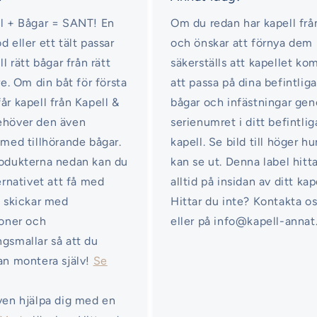
l + Bågar = SANT! En
Om du redan har kapell frå
d eller ett tält passar
och önskar att förnya dem
ll rätt bågar från rätt
säkerställs att kapellet k
re. Om din båt för första
att passa på dina befintliga
år kapell från Kapell &
bågar och infästningar ge
ehöver den även
serienumret i ditt befintlig
 med tillhörande bågar.
kapell. Se bild till höger hu
odukterna nedan kan du
kan se ut. Denna label hitt
ternativet att få med
alltid på insidan av ditt kap
i skickar med
Hittar du inte? Kontakta o
ioner och
eller på info@kapell-annat
gsmallar så att du
an montera själv!
Se
ven hjälpa dig med en