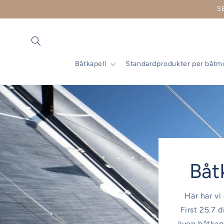
vidare
S
till
innehåll
Båtkapell
Standardprodukter per båtm
Båtk
Här har vi
First 25.7 
även båtkape