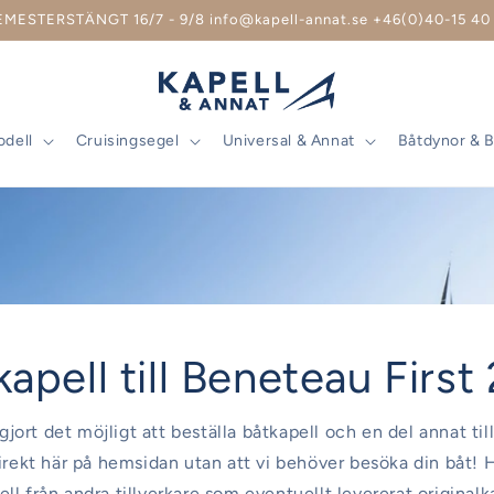
EMESTERSTÄNGT 16/7 - 9/8 info@kapell-annat.se +46(0)40-15 40 
odell
Cruisingsegel
Universal & Annat
Båtdynor & 
apell till Beneteau First
 gjort det möjligt att beställa båtkapell och en del annat ti
direkt här på hemsidan utan att vi behöver besöka din båt! H
ll från andra tillverkare som eventuellt levererat originalk