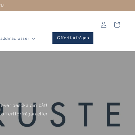
17
Logga
Varukorg
in
Offertförfrågan
Bäddmadrasser
ehöver besöka din båt!
offertförfrågan eller