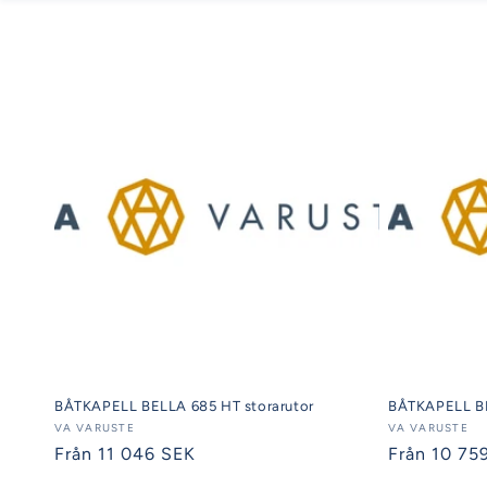
BÅTKAPELL BELLA 685 HT storarutor
BÅTKAPELL BE
Säljare:
VA VARUSTE
Säljare:
VA VARUSTE
Ordinarie
Från 11 046 SEK
Ordinarie
Från 10 75
pris
pris