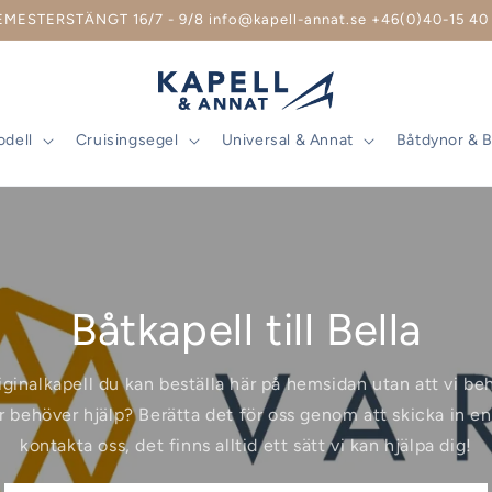
EMESTERSTÄNGT 16/7 - 9/8 info@kapell-annat.se +46(0)40-15 40 
odell
Cruisingsegel
Universal & Annat
Båtdynor & 
Båtkapell till Bella
riginalkapell du kan beställa här på hemsidan utan att vi b
r behöver hjälp? Berätta det för oss genom att skicka in en 
kontakta oss, det finns alltid ett sätt vi kan hjälpa dig!