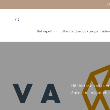
vidare
S
till
innehåll
Båtkapell
Standardprodukter per båtm
Här hittar du vilka o
Saknar du något elle