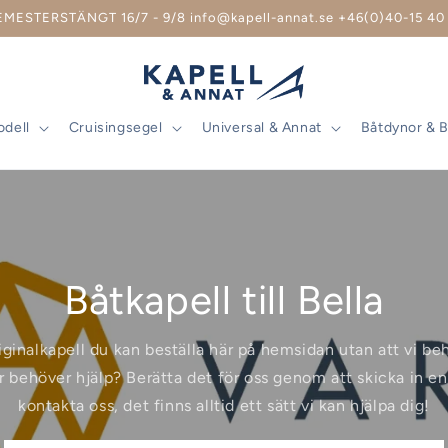
EMESTERSTÄNGT 16/7 - 9/8 info@kapell-annat.se +46(0)40-15 40 
odell
Cruisingsegel
Universal & Annat
Båtdynor & 
Båtkapell till Bella
riginalkapell du kan beställa här på hemsidan utan att vi b
r behöver hjälp? Berätta det för oss genom att skicka in en 
kontakta oss, det finns alltid ett sätt vi kan hjälpa dig!