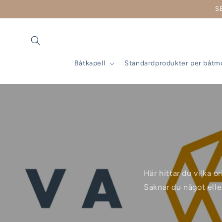
vidare
S
till
innehåll
Båtkapell
Standardprodukter per båtm
Här hittar du vilka o
Saknar du något elle