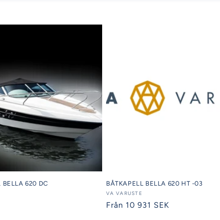
BELLA 620 DC
BÅTKAPELL BELLA 620 HT -03
Säljare:
VA VARUSTE
Ordinarie
Från 10 931 SEK
pris