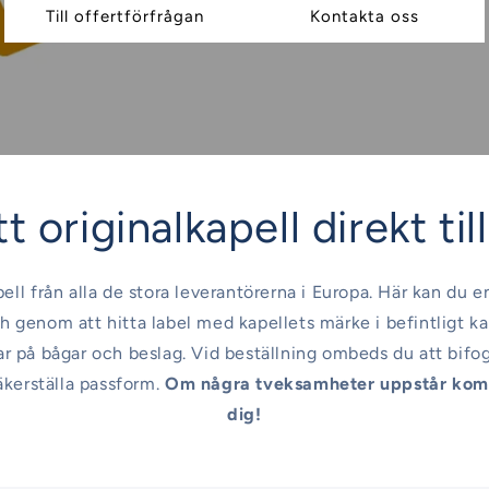
Till offertförfrågan
Kontakta oss
t originalkapell direkt til
pell från alla de stora leverantörerna i Europa. Här kan du e
h genom att hitta label med kapellets märke i befintligt ka
sar på bågar och beslag. Vid beställning ombeds du att bifo
äkerställa passform.
Om några tveksamheter uppstår komm
dig!