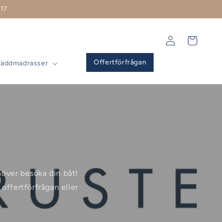
17
Logga
Varukorg
in
Offertförfrågan
Bäddmadrasser
ehöver besöka din båt!
offertförfrågan eller