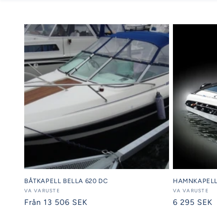
BÅTKAPELL BELLA 620 DC
HAMNKAPELL 
Säljare:
VA VARUSTE
Säljare:
VA VARUSTE
Ordinarie
Från 13 506 SEK
Ordinarie
6 295 SEK
pris
pris