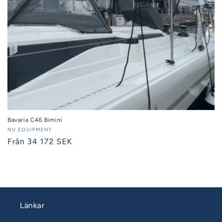
Bavaria C46 Bimini
Säljare:
NV EQUIPMENT
Ordinarie
Från 34 172 SEK
pris
Länkar