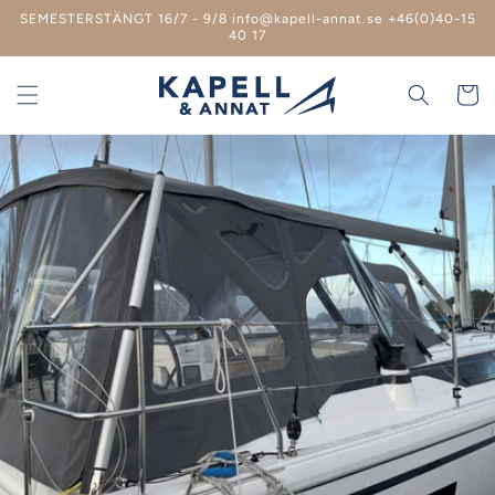
vidare
SEMESTERSTÄNGT 16/7 - 9/8 info@kapell-annat.se +46(0)40-15
till
40 17
innehåll
Varukor