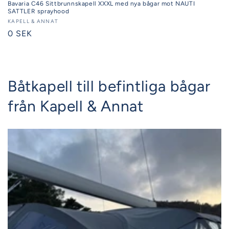
Bavaria C46 Sittbrunnskapell XXXL med nya bågar mot NAUTI
SATTLER sprayhood
Säljare:
KAPELL & ANNAT
Ordinarie
0 SEK
pris
Båtkapell till befintliga bågar
från Kapell & Annat