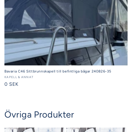
Bavaria C46 Sittbrunnskapell till befintliga bågar 240826-35
Säljare:
KAPELL & ANNAT
Ordinarie
0 SEK
pris
Övriga Produkter