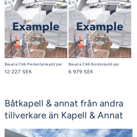
Bavaria C46 Piedestalskydd par
Bavaria C46 Bordsskydd par
Ordinarie
12 227 SEK
Ordinarie
6 979 SEK
pris
pris
Båtkapell & annat från andra
tillverkare än Kapell & Annat