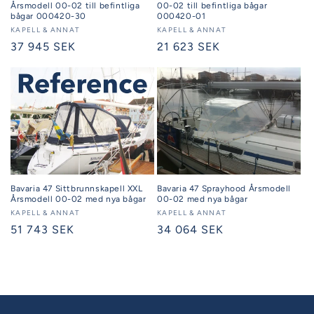
Årsmodell 00-02 till befintliga
00-02 till befintliga bågar
bågar 000420-30
000420-01
Säljare:
KAPELL & ANNAT
Säljare:
KAPELL & ANNAT
Ordinarie
37 945 SEK
Ordinarie
21 623 SEK
pris
pris
Bavaria 47 Sprayhood Årsmodell
Bavaria 47 Sittbrunnskapell XXL
00-02 med nya bågar
Årsmodell 00-02 med nya bågar
Säljare:
KAPELL & ANNAT
Säljare:
KAPELL & ANNAT
Ordinarie
34 064 SEK
Ordinarie
51 743 SEK
pris
pris