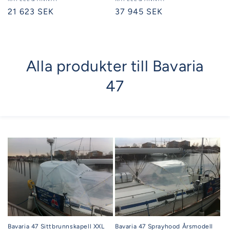
Säljare:
Säljare:
Ordinarie
21 623 SEK
Ordinarie
37 945 SEK
pris
pris
Alla produkter till Bavaria
47
Bavaria 47 Sittbrunnskapell XXL
Bavaria 47 Sprayhood Årsmodell