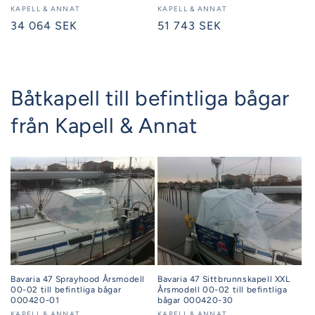
Säljare:
KAPELL & ANNAT
Säljare:
KAPELL & ANNAT
Ordinarie
34 064 SEK
Ordinarie
51 743 SEK
pris
pris
Båtkapell till befintliga bågar
från Kapell & Annat
Bavaria 47 Sprayhood Årsmodell
Bavaria 47 Sittbrunnskapell XXL
00-02 till befintliga bågar
Årsmodell 00-02 till befintliga
000420-01
bågar 000420-30
KAPELL & ANNAT
KAPELL & ANNAT