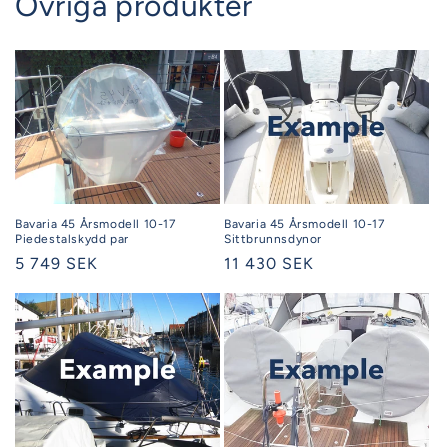
Övriga produkter
Bavaria 45 Årsmodell 10-17
Bavaria 45 Årsmodell 10-17
Piedestalskydd par
Sittbrunnsdynor
Ordinarie
5 749 SEK
Ordinarie
11 430 SEK
pris
pris