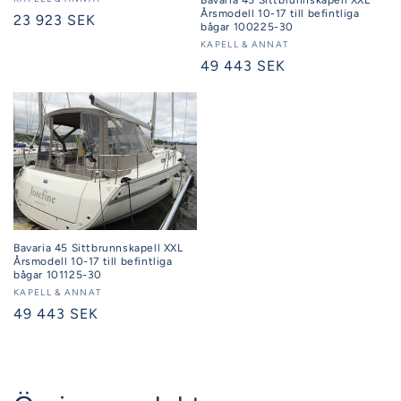
Säljare:
Bavaria 45 Sittbrunnskapell XXL
Årsmodell 10-17 till befintliga
Ordinarie
23 923 SEK
bågar 100225-30
pris
Säljare:
KAPELL & ANNAT
Ordinarie
49 443 SEK
pris
Bavaria 45 Sittbrunnskapell XXL
Årsmodell 10-17 till befintliga
bågar 101125-30
Säljare:
KAPELL & ANNAT
Ordinarie
49 443 SEK
pris