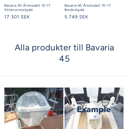
Bavaria 45 Årsmodell 10-17
Bavaria 45 Årsmodell 10-17
Sittbrunnsskydd
Bordsskydd
Ordinarie
17 301 SEK
Ordinarie
5 749 SEK
pris
pris
Alla produkter till Bavaria
45