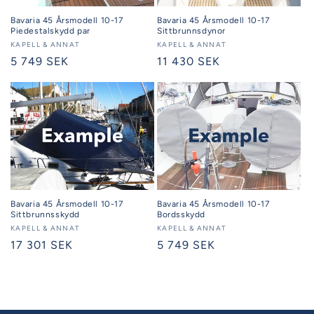
Bavaria 45 Årsmodell 10-17
Bavaria 45 Årsmodell 10-17
Piedestalskydd par
Sittbrunnsdynor
Säljare:
KAPELL & ANNAT
Säljare:
KAPELL & ANNAT
Ordinarie
5 749 SEK
Ordinarie
11 430 SEK
pris
pris
Bavaria 45 Årsmodell 10-17
Bavaria 45 Årsmodell 10-17
Sittbrunnsskydd
Bordsskydd
Säljare:
KAPELL & ANNAT
Säljare:
KAPELL & ANNAT
Ordinarie
17 301 SEK
Ordinarie
5 749 SEK
pris
pris