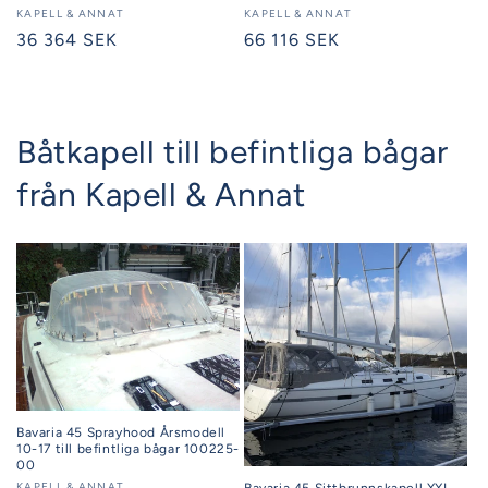
Säljare:
KAPELL & ANNAT
Säljare:
KAPELL & ANNAT
Ordinarie
36 364 SEK
Ordinarie
66 116 SEK
pris
pris
Båtkapell till befintliga bågar
från Kapell & Annat
Bavaria 45 Sprayhood Årsmodell
10-17 till befintliga bågar 100225-
00
KAPELL & ANNAT