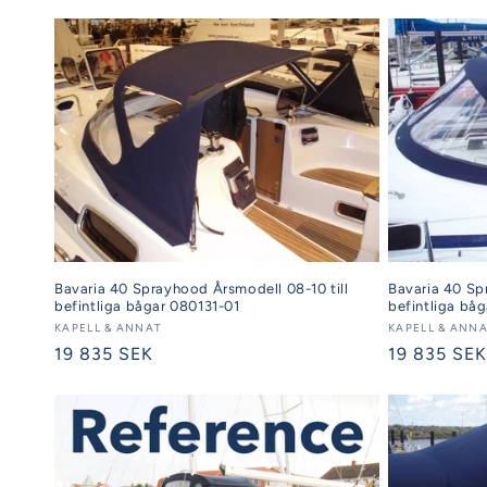
Bavaria 40 Sprayhood Årsmodell 08-10 till
Bavaria 40 Sp
befintliga bågar 080131-01
befintliga bå
Säljare:
KAPELL & ANNAT
Säljare:
KAPELL & ANN
Ordinarie
19 835 SEK
Ordinarie
19 835 SEK
pris
pris