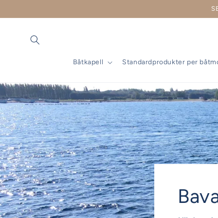
vidare
S
till
innehåll
Båtkapell
Standardprodukter per båtm
Bava