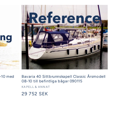
Bavaria 40 Sittbrunnskapell Classic Årsmodell
8-10 med
08-10 till befintliga bågar 090115
Säljare:
KAPELL & ANNAT
Ordinarie
29 752 SEK
pris