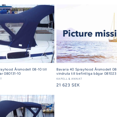
rayhood Årsmodell 08-10 till
Bavaria 40 Sprayhood Årsmodell 0
gar 080131-10
vindruta till befintliga bågar 081023
AT
Säljare:
KAPELL & ANNAT
Ordinarie
21 623 SEK
pris