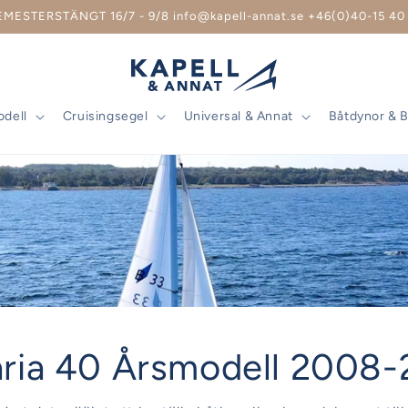
EMESTERSTÄNGT 16/7 - 9/8 info@kapell-annat.se +46(0)40-15 40 
odell
Cruisingsegel
Universal & Annat
Båtdynor & 
ria 40 Årsmodell 2008