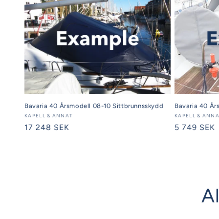
Bavaria 40 Årsmodell 08-10 Sittbrunnsskydd
Bavaria 40 År
Säljare:
KAPELL & ANNAT
Säljare:
KAPELL & ANN
Ordinarie
17 248 SEK
Ordinarie
5 749 SEK
pris
pris
Al