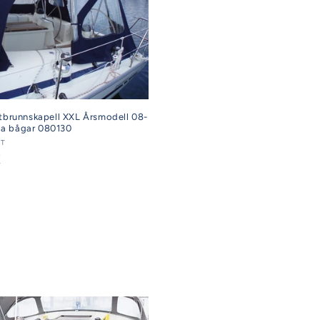
ttbrunnskapell XXL Årsmodell 08-
liga bågar 080130
AT
K