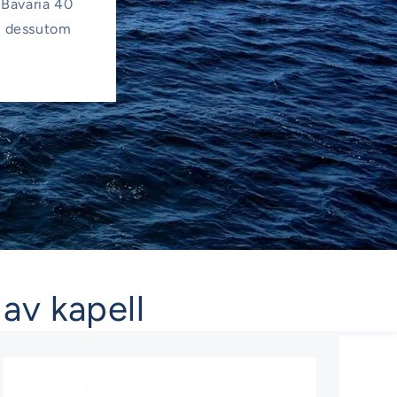
l Bavaria 40
du dessutom
 av kapell