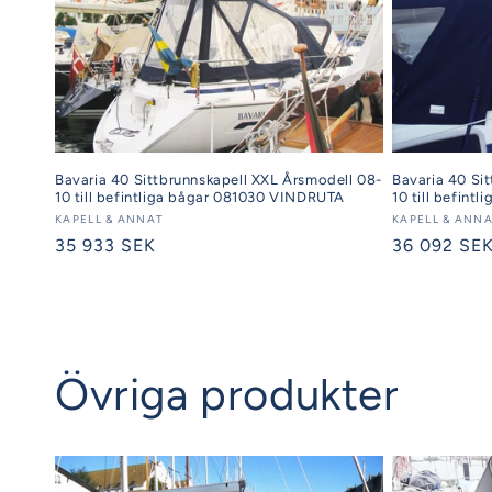
Bavaria 40 Sittbrunnskapell XXL Årsmodell 08-
Bavaria 40 Si
10 till befintliga bågar 081030 VINDRUTA
10 till befint
Säljare:
KAPELL & ANNAT
Säljare:
KAPELL & ANN
Ordinarie
35 933 SEK
Ordinarie
36 092 SE
pris
pris
Övriga produkter