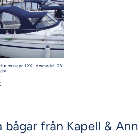
ttbrunnskapell XXL Årsmodell 08-
ågar
AT
K
iga bågar från Kapell & An