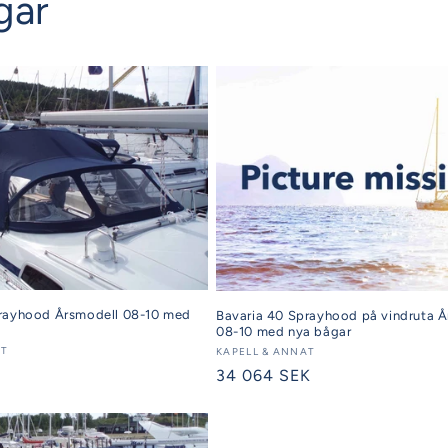
gar
prayhood Årsmodell 08-10 med
Bavaria 40 Sprayhood på vindruta Å
X
08-10 med nya bågar
AT
Säljare:
KAPELL & ANNAT
Ordinarie
34 064 SEK
pris