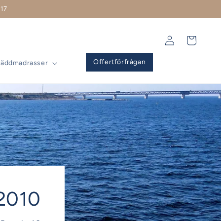
17
Logga
Varukorg
in
Offertförfrågan
Bäddmadrasser
-2010