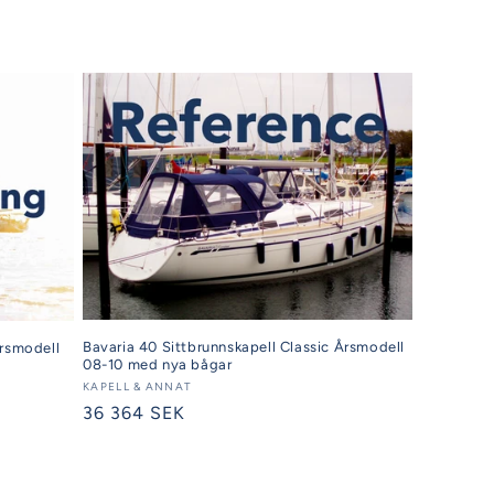
Bavaria 40 Sittbrunnskapell Classic Årsmodell
rsmodell
08-10 med nya bågar
Säljare:
KAPELL & ANNAT
Ordinarie
36 364 SEK
pris