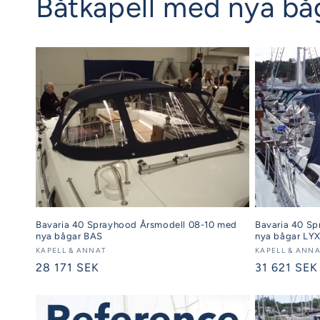
Båtkapell med nya bå
Bavaria 40 Sprayhood Årsmodell 08-10 med
Bavaria 40 S
nya bågar BAS
nya bågar LY
Säljare:
KAPELL & ANNAT
Säljare:
KAPELL & ANN
Ordinarie
28 171 SEK
Ordinarie
31 621 SEK
pris
pris