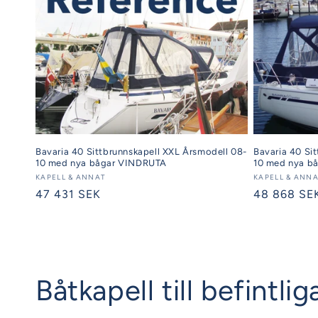
Bavaria 40 Sittbrunnskapell XXL Årsmodell 08-
Bavaria 40 Si
10 med nya bågar VINDRUTA
10 med nya b
Säljare:
KAPELL & ANNAT
Säljare:
KAPELL & ANN
Ordinarie
47 431 SEK
Ordinarie
48 868 SE
pris
pris
Båtkapell till befintl