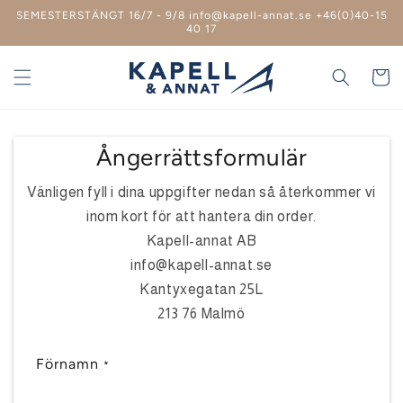
vidare
SEMESTERSTÄNGT 16/7 - 9/8 info@kapell-annat.se +46(0)40-15
till
40 17
innehåll
Varukor
Ångerrättsformulär
Vänligen fyll i dina uppgifter nedan så återkommer vi
inom kort för att hantera din order.
Kapell-annat AB
info@kapell-annat.se
Kantyxegatan 25L
213 76 Malmö
Förnamn
*