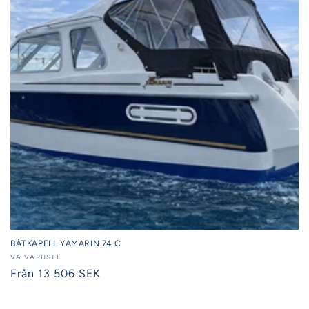
BÅTKAPELL YAMARIN 74 C
Säljare:
VA VARUSTE
Ordinarie
Från 13 506 SEK
pris