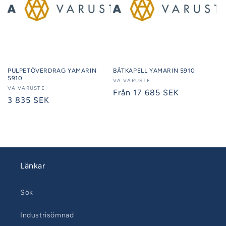
PULPETÖVERDRAG YAMARIN
BÅTKAPELL YAMARIN 5910
5910
Säljare:
VA VARUSTE
Säljare:
VA VARUSTE
Ordinarie
Från 17 685 SEK
Ordinarie
3 835 SEK
pris
pris
Länkar
Sök
Industrisömnad