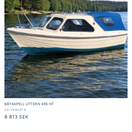
BÅTKAPELL UTTERN 495 HT
Säljare:
VA VARUSTE
Ordinarie
8 813 SEK
pris