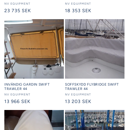
Säljare:
NV EQUIPMENT
Säljare:
NV EQUIPMENT
Ordinarie
23 735 SEK
Ordinarie
18 353 SEK
pris
pris
INVÄNDIG GARDIN SWIFT
SOFFSKYDD FLYBRIDGE SWIFT
TRAWLER 44
TRAWLER 44
Säljare:
NV EQUIPMENT
Säljare:
NV EQUIPMENT
Ordinarie
13 966 SEK
Ordinarie
13 203 SEK
pris
pris