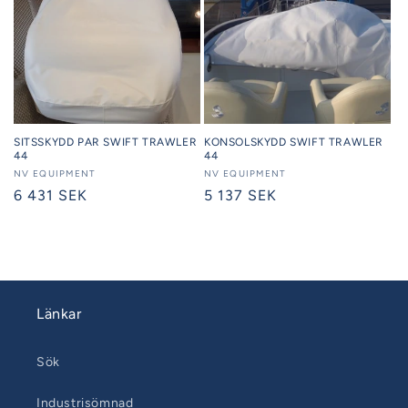
SITSSKYDD PAR SWIFT TRAWLER
KONSOLSKYDD SWIFT TRAWLER
44
44
Säljare:
NV EQUIPMENT
Säljare:
NV EQUIPMENT
Ordinarie
6 431 SEK
Ordinarie
5 137 SEK
pris
pris
Länkar
Sök
Industrisömnad