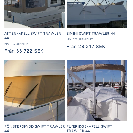
AKTERKAPELL SWIFT TRAWLER
BIMINI SWIFT TRAWLER 44
44
Säljare:
NV EQUIPMENT
Säljare:
NV EQUIPMENT
Ordinarie
Från 28 217 SEK
Ordinarie
Från 33 722 SEK
pris
pris
FÖNSTERSKYDD SWIFT TRAWLER
FLYBRIDGEKAPELL SWIFT
44
TRAWLER 44