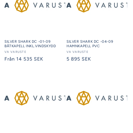
SILVER SHARK DC -01-09
SILVER SHARK DC -04-09
BÅTKAPELL INKL.VINDSKYDD
HAMNKAPELL PVC
Säljare:
VA VARUSTE
Säljare:
VA VARUSTE
Ordinarie
Från 14 535 SEK
Ordinarie
5 895 SEK
pris
pris