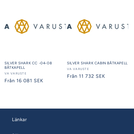
SILVER SHARK CC -04-08
SILVER SHARK CABIN BÅTKAPELL
BÅTKAPELL
Säljare:
VA VARUSTE
Säljare:
VA VARUSTE
Ordinarie
Från 11 732 SEK
Ordinarie
Från 16 081 SEK
pris
pris
Länkar