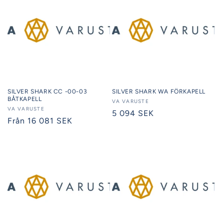
SILVER SHARK CC -00-03
SILVER SHARK WA FÖRKAPELL
BÅTKAPELL
Säljare:
VA VARUSTE
Säljare:
VA VARUSTE
Ordinarie
5 094 SEK
Ordinarie
Från 16 081 SEK
pris
pris