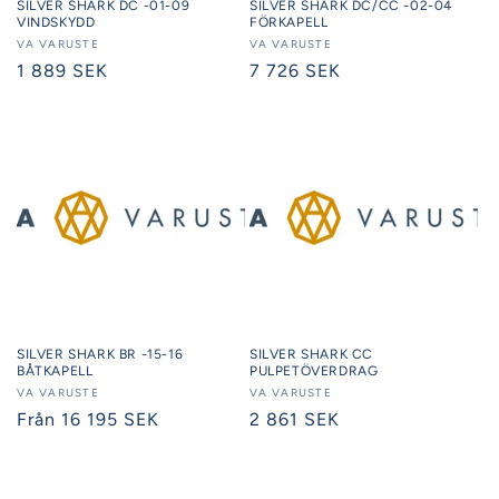
SILVER SHARK DC -01-09
SILVER SHARK DC/CC -02-04
VINDSKYDD
FÖRKAPELL
Säljare:
VA VARUSTE
Säljare:
VA VARUSTE
Ordinarie
1 889 SEK
Ordinarie
7 726 SEK
pris
pris
SILVER SHARK BR -15-16
SILVER SHARK CC
BÅTKAPELL
PULPETÖVERDRAG
Säljare:
VA VARUSTE
Säljare:
VA VARUSTE
Ordinarie
Från 16 195 SEK
Ordinarie
2 861 SEK
pris
pris