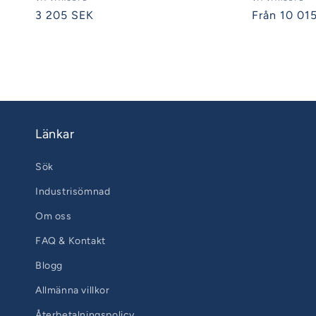
Säljare:
Säljare:
Ordinarie
3 205 SEK
Ordinarie
Från 10 01
pris
pris
Länkar
Sök
Industrisömnad
Om oss
FAQ & Kontakt
Blogg
Allmänna villkor
Återbetalningspolicy