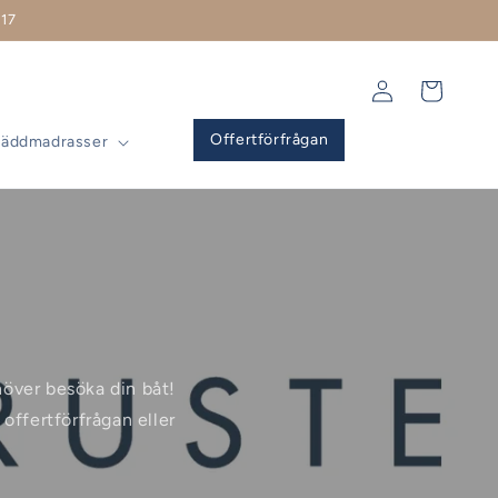
17
Logga
Varukorg
in
Offertförfrågan
Bäddmadrasser
ehöver besöka din båt!
offertförfrågan eller