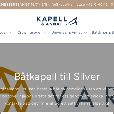
EMESTERSTÄNGT 16/7 - 9/8 info@kapell-annat.se +46(0)40-15 40 
odell
Cruisingsegel
Universal & Annat
Båtdynor & 
Båtkapell till Silver
riginalkapell du kan beställa här på hemsidan utan att vi b
r behöver hjälp? Berätta det för oss genom att skicka in en 
kontakta oss, det finns alltid ett sätt vi kan hjälpa dig!