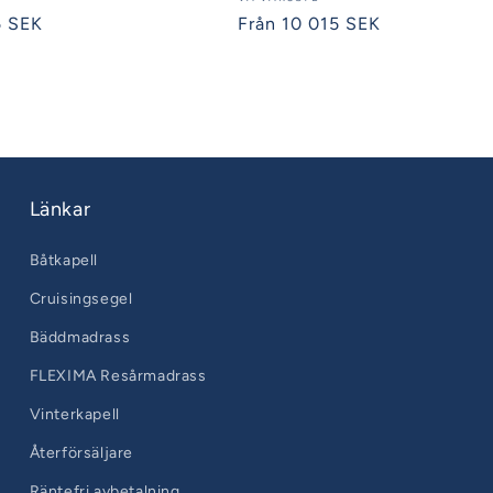
Säljare:
5 SEK
Ordinarie
Från 10 015 SEK
pris
Länkar
Båtkapell
Cruisingsegel
Bäddmadrass
FLEXIMA Resårmadrass
Vinterkapell
Återförsäljare
Räntefri avbetalning