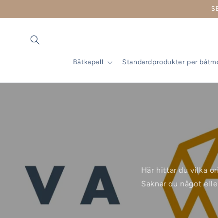
vidare
S
till
innehåll
Båtkapell
Standardprodukter per båtm
Här hittar du vilka o
Saknar du något elle