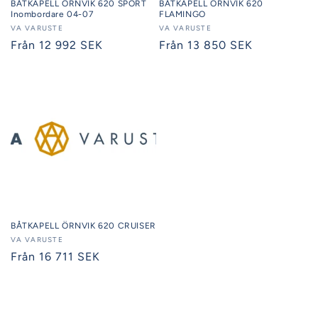
BÅTKAPELL ÖRNVIK 620 SPORT
BÅTKAPELL ÖRNVIK 620
Inombordare 04-07
FLAMINGO
Säljare:
VA VARUSTE
Säljare:
VA VARUSTE
Ordinarie
Från 12 992 SEK
Ordinarie
Från 13 850 SEK
pris
pris
BÅTKAPELL ÖRNVIK 620 CRUISER
Säljare:
VA VARUSTE
Ordinarie
Från 16 711 SEK
pris