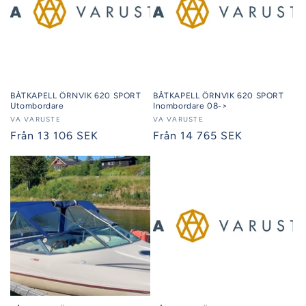
BÅTKAPELL ÖRNVIK 620 SPORT
BÅTKAPELL ÖRNVIK 620 SPORT
Utombordare
Inombordare 08->
Säljare:
VA VARUSTE
Säljare:
VA VARUSTE
Ordinarie
Från 13 106 SEK
Ordinarie
Från 14 765 SEK
pris
pris