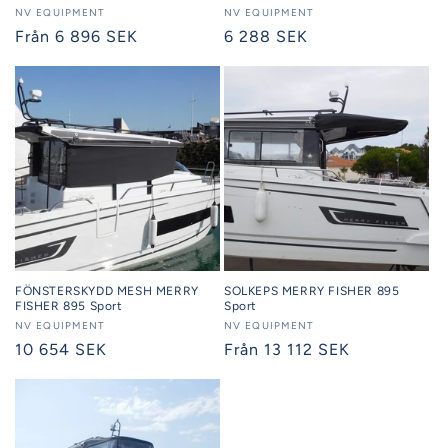
Säljare:
NV EQUIPMENT
Säljare:
NV EQUIPMENT
Ordinarie
Från 6 896 SEK
Ordinarie
6 288 SEK
pris
pris
FÖNSTERSKYDD MESH MERRY
SOLKEPS MERRY FISHER 895
FISHER 895 Sport
Sport
Säljare:
NV EQUIPMENT
Säljare:
NV EQUIPMENT
Ordinarie
10 654 SEK
Ordinarie
Från 13 112 SEK
pris
pris