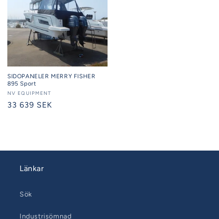
SIDOPANELER MERRY FISHER
895 Sport
Säljare:
NV EQUIPMENT
Ordinarie
33 639 SEK
pris
Länkar
Sök
Industrisömnad