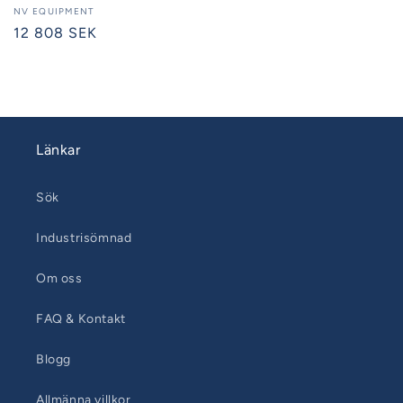
Säljare:
NV EQUIPMENT
Ordinarie
12 808 SEK
pris
Länkar
Sök
Industrisömnad
Om oss
FAQ & Kontakt
Blogg
Allmänna villkor