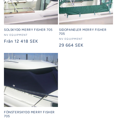
SOLSKYDD MERRY FISHER 705
SIDOPANELER MERRY FISHER
705
Säljare:
NV EQUIPMENT
Säljare:
NV EQUIPMENT
Ordinarie
Från 12 418 SEK
Ordinarie
29 664 SEK
pris
pris
FÖNSTERSKYDD MERRY FISHER
705